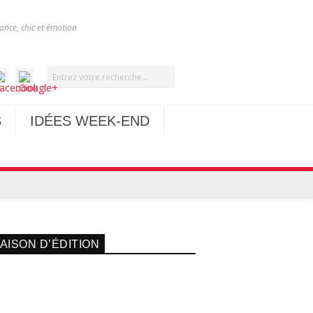
nce, chic et émotion
S
IDÉES WEEK-END
AISON D’ÉDITION