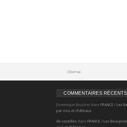
Comments
Obernai
COMMENTAIRES RÉCENTS
Dominique Bouchet
dans
FRANCE / Les B
par crus et châteaux
de vazeilles
dans
FRANCE / Les Beaujolai