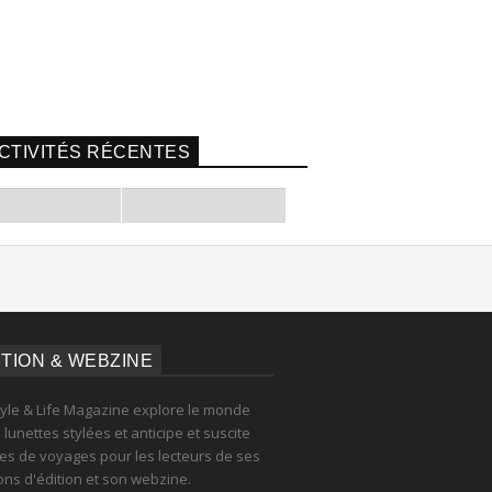
CTIVITÉS RÉCENTES
ITION & WEBZINE
tyle & Life Magazine explore le monde
lunettes stylées et anticipe et suscite
es de voyages pour les lecteurs de ses
ions d'édition et son webzine.