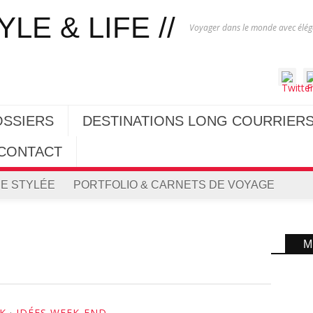
Voyager dans le monde avec éléga
OSSIERS
DESTINATIONS LONG COURRIER
CONTACT
E STYLÉE
PORTFOLIO & CARNETS DE VOYAGE
M
AK
·
IDÉES WEEK-END