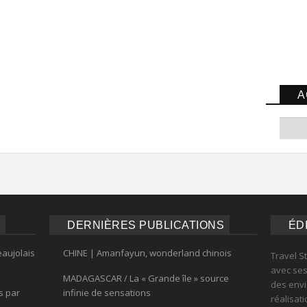
A
DERNIÈRES PUBLICATIONS
ÉD
eaujolais
CHINE | Amanfayun, wonderland chinois
Travel S
avec ses 
MADAGASCAR / La « Grande île » source
des envi
s par
infinie de sensations
réalisat