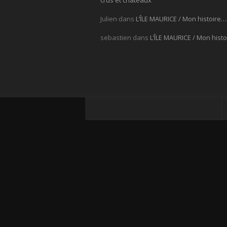
crus et châteaux
Julien
dans
L’ÎLE MAURICE / Mon histoire…
sebastien
dans
L’ÎLE MAURICE / Mon hist