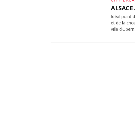
ALSACE /
Idéal point 
et de la cho
ville d’Ober