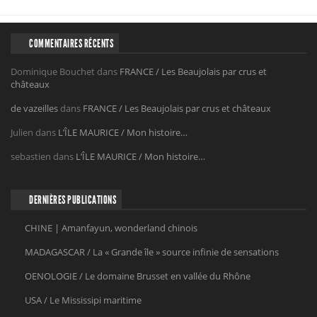
COMMENTAIRES RÉCENTS
Dominique Bouchet
dans
FRANCE / Les Beaujolais par crus et
châteaux
de vazeilles
dans
FRANCE / Les Beaujolais par crus et châteaux
Julien
dans
L’ÎLE MAURICE / Mon histoire…
sebastien
dans
L’ÎLE MAURICE / Mon histoire…
DERNIÈRES PUBLICATIONS
CHINE | Amanfayun, wonderland chinois
MADAGASCAR / La « Grande île » source infinie de sensations
OENOLOGIE / Le domaine Brusset en vallée du Rhône
USA / Le Mississipi maritime