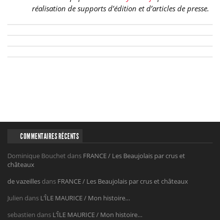
réalisation de supports d’édition et d’articles de presse.
COMMENTAIRES RÉCENTS
Dominique Bouchet
dans
FRANCE / Les Beaujolais par crus et
châteaux
de vazeilles
dans
FRANCE / Les Beaujolais par crus et châteaux
Julien
dans
L’ÎLE MAURICE / Mon histoire…
sebastien
dans
L’ÎLE MAURICE / Mon histoire…