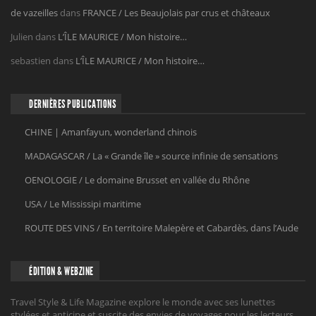
de vazeilles
dans
FRANCE / Les Beaujolais par crus et châteaux
Julien
dans
L’ÎLE MAURICE / Mon histoire…
sebastien
dans
L’ÎLE MAURICE / Mon histoire…
DERNIÈRES PUBLICATIONS
CHINE | Amanfayun, wonderland chinois
MADAGASCAR / La « Grande île » source infinie de sensations
OENOLOGIE / Le domaine Brusset en vallée du Rhône
USA / Le Mississipi maritime
ROUTE DES VINS / En territoire Malepère et Cabardès, dans l’Aude
ÉDITION & WEBZINE
Travel Style & Life Magazine explore le monde avec ses lunettes
stylées et anticipe et suscite des envies de voyages pour les lecteurs