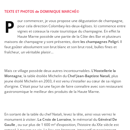
TEXTE ET PHOTOS de DOMINIQUE MARCHÉ©
P
our commencer, je vous propose une dégustation de champagne,
pour cela direction Colombey-les-deux-églises. Ici commence entre
vignes et coteaux la route touristique du champagne. En effet la
Haute Marne possède une partie de la Côte des Bar et plusieurs
maisons de champagne y sont présentes, dont
les champagnes Peligri
. Il
faut goûter absolument son brut blanc et son brut rosé, bulles fines et
fraîcheur, un véritable plaisir…
Mais ce village possède deux autres incontournables.
L’Hostellerie la
Montagne
, la table étoilée Michelin du
Chef Jean-Baptiste Natali
, plus
jeune étoilé Michelin en 2003, il est venu s’installer au cœur de sa région
d’origine. C’était pour lui une façon de faire connaître avec son restaurant
gastronomique le meilleur des produits de la Haute Marne.
En sortant de la table du chef Natali, levez la tête, ainsi vous verrez le
monument à visiter.
La Croix de Lorraine
, le mémorial du
Général De
Gaulle
, ou sur plus de 1 600 m² d’exposition, l’histoire du XXe siècle est
retracé à travers sa vie. Le lieu est étonnant, interactif et passionnant…