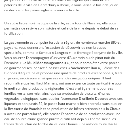
pèlerins de la ville de Canterbury à Rome, je vous laisse le loisir de jouer,
de découvrir les pavés siglés au cœur de la ville…
Un autre lieu emblématique de la ville, est la tour de Navarre, elle vous
permettra de revivre son histoire et celle de la ville depuis le début de sa
fortification.
La gastronomie est un point fort de la région, de nombreux marché BIO et
paysans, vous donneront l’occasion de découvrir de nombreuses
spécialités, comme le fameux
« Langres »
, le fromage éponyme de la ville.
Vous pourrez l’accompagner d’un verre d’Auxerrois ou de pinot noir du
Domaine
« Le Muid Montsaugeonnais »
, et pour compléter votre panier
de gourmandises, pensez à passer chez
« Vachement Bon »
, il élève des
Blondes d’Aquitaine et propose une qualité de produits exceptionnels, filets
mignons, saucissons ainsi que ses viandes aux goûts uniques. Il faut
reconnaître que les Haut Marnais, ont une exigence toute particulière pour
le meilleur des productions régionales. C’est vrai également pour ses
lentilles verte, son miel, ainsi que sa production de biscuits, d’huiles
végétales biologiques, sans oublier l’étonnante
Distillerie Decorse
avec ses
liqueurs et son pastis 52, le pastis haut marnais bien entendu, sans oublier
la
Brasserie de Vauclair
et sa production de bières artisanales
« la Choue
»
avec une particularité, elle brasse l’ensemble de sa production avec une
eau de source d’une grande pureté qu’utilisait déjà au 16ème siècle les
frères de Vauclair de l’ordre du val des Choues, une volonté toute Haute