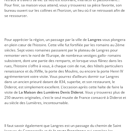
Pour finir, sa maison vous attend, vous y trouverez sa pièce favorite, son
bureau ouvert sur les collines et l’horizon, un lieu où il se retrouvait afin de
se ressourcer.
Pour apprécier la région, un passage par la ville de
Langres
vous plongera
en plein cœur de l’histoire. Cette ville fut fortifiée par les romains au 2ème
siècles. Sept voies romaines passaient par le plateau de Langres pour
remonter vers le nord de l’Europe, de nombreux vestiges gallo- romains
subsistent, dont une partie des remparts, et lorsque vous flânez dans les
rues, l’histoire s’offre à vous, à chaque coin de rue, des hôtels particuliers
renaissance et du XVIIIe, la porte des Moulins, ou encore la porte Henri IV
agrémenteront votre visite. Vous pourrez d’ailleurs dormir sur Langres
dans un ancien prieuré datant de 834, superbe, et son restaurant, le
Diderot, est simplement excellent. L’occasion après cette halte de faire la
visite de
La Maison des Lumières Denis Diderot
. Vous y trouverez plus de
250 œuvres originales, c’est le seul musée de France consacré à Diderot et
au siècle des Lumières, incontournable.
Il faut savoir également que Langres est un passage du chemin de Saint
Jacques de Compostelle et de
la route Francigena
qui emmène les