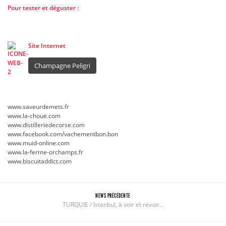
Pour tester et déguster :
Site Internet
Champagne Peligri
www.saveurdemets.fr
www.la-choue.com
www.distilleriedecorse.com
www.facebook.com/vachementbon.bon
www.muid-online.com
www.la-ferme-orchamps.fr
www.biscuitaddict.com
NEWS PRÉCÉDENTE
TURQUIE / Istanbul, à voir et revoir…