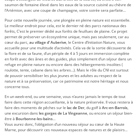
saumon de fontaine élevé dans les eaux de la source cuisiné au chèvre de
l’Artémion, avec une coupe de champagne, votre soirée sera parfaite…
Pour cette nouvelle journée, une plongée en pleine nature est essentielle.
Le meilleur endroit pour cela, est le dernier né des parcs nationaux des
forêts, C’est le premier dédié aux forêts de feuillues de plaine. Ce projet
permet de préserver un écosystème unique, mais pas seulement, car au
cœur du parc,
au village d’ Auberive
, le Centre d’Initiation Nature, vous
accueille pour une multitude d’activités. Cela va de la sortie découverte de
la flore et de sa faune, d’un périple de 4 à 5 jours en immersion complète
en forêt avec des ânes et des guides, plus simplement d’un séjour dans un
refuge en pleine nature ou encore dans des hébergements insolites (
roulotte, tente, cabane dans les arbres…). Mais le rôle du CNI est surtout
de pouvoir sensibiliser les plus jeunes et les adultes au respect de la
nature et à sa préservation, car ce patrimoine est notre héritage et nous
concerne tous.
En un week-end, ou une semaine, vous n’aurez jamais le temps de tout
faire dans cette région accueillante, à la nature préservée. Il vous restera à
faire des moments de pêches sur le
lac de Der
, du golf à
Arc-en-Barrois
,
une excursion dans
les gorges de La Vingeanne
, ou encore un séjour bien-
être à
Bourbonne-les-bains
…
Vous aurez donc, l’obligation d’un nouveau séjour au cœur de la Haute
Marne, pour découvrir ces nouveaux espaces de natures et de plaisirs…