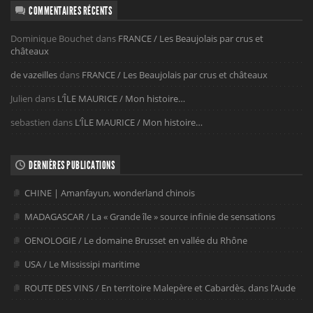
COMMENTAIRES RÉCENTS
Dominique Bouchet
dans
FRANCE / Les Beaujolais par crus et
châteaux
de vazeilles
dans
FRANCE / Les Beaujolais par crus et châteaux
Julien
dans
L’ÎLE MAURICE / Mon histoire…
sebastien
dans
L’ÎLE MAURICE / Mon histoire…
DERNIÈRES PUBLICATIONS
CHINE | Amanfayun, wonderland chinois
MADAGASCAR / La « Grande île » source infinie de sensations
OENOLOGIE / Le domaine Brusset en vallée du Rhône
USA / Le Mississipi maritime
ROUTE DES VINS / En territoire Malepère et Cabardès, dans l’Aude