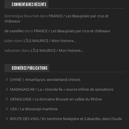
COMMENTAIRES RÉCENTS
Dominique Bouchet
dans
FRANCE / Les Beaujolais par crus et
châteaux
de vazeilles
dans
FRANCE / Les Beaujolais par crus et châteaux
Julien
dans
L’ÎLE MAURICE / Mon histoire…
sebastien
dans
L’ÎLE MAURICE / Mon histoire…
DERNIÈRES PUBLICATIONS
CHINE | Amanfayun, wonderland chinois
MADAGASCAR / La « Grande île » source infinie de sensations
OENOLOGIE / Le domaine Brusset en vallée du Rhône
USA / Le Mississipi maritime
ROUTE DES VINS / En territoire Malepère et Cabardès, dans l’Aude