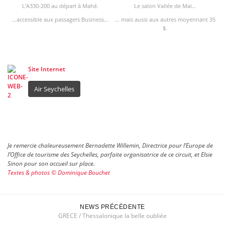
L’A330-200 au départ à Mahé.
Le salon Vallée de Mai…
…accessible aux passagers Business…
… mais aussi aux autres moyennant 35
$.
Site Internet
Air Seychelles
Je remercie chaleureusement Bernadette Willemin, Directrice pour l’Europe de
l’Office de tourisme des Seychelles, parfaite organisatrice de ce circuit, et Elsie
Sinon pour son accueil sur place.
Textes & photos © Dominique Bouchet
NEWS PRÉCÉDENTE
GRECE / Thessalonique la belle oubliée