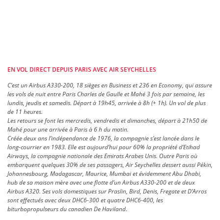
EN VOL DIRECT DEPUIS PARIS AVEC AIR SEYCHELLES
C’est un Airbus A330-200, 18 sièges en Business et 236 en Economy, qui assure
les vols de nuit entre Paris Charles de Gaulle et Mahé 3 fois par semaine, les
lundis, jeudis et samedis. Départ à 19h45, arrivée à 8h (+ 1h). Un vol de plus
de 11 heures.
Les retours se font les mercredis, vendredis et dimanches, départ à 21h50 de
Mahé pour une arrivée à Paris à 6 h du matin.
Créée deux ans l’indépendance de 1976, la compagnie s’est lancée dans le
long-courrier en 1983. Elle est aujourd’hui pour 60% la propriété d’Etihad
Airways, la compagnie nationale des Emirats Arabes Unis. Outre Paris où
embarquent quelques 30% de ses passagers, Air Seychelles dessert aussi Pékin,
Johannesbourg, Madagascar, Maurice, Mumbai et évidemment Abu Dhabi,
hub de sa maison mère avec une flotte d’un Airbus A330-200 et de deux
Airbus A320. Ses vols domestiques sur Praslin, Bird, Denis, Fregate et D’Arros
sont effectués avec deux DHC6-300 et quatre DHC6-400, les
biturbopropulseurs du canadien De Haviland
.