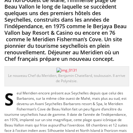
Beau Vallon le long de laquelle se succèdent
quelques uns des premiers hôtels des
Seychelles, construits dans les années de
l’indépendance, en 1975 comme le Berjaya Beau
Vallon bay Resort & Casino ou encore en 76
comme le Meridien Fisherman’s Cove. Un site
pionnier du tourisme seychellois en plein
renouvellement. Déjeuner au Meridien où un
Chef français prépare un nouveau concept.
Le nouveau Chef du Meridien, Benjamin Chatellard, toulousain. Il arrive
de Polynésie.
S
eul Meridien encore présent aux Seychelles depuis que celui des
Barbarons, sur la même côte ouest de Mahé, mais plus au sud, est
devenu un Avani Seychelles Barbarons resort & Spa, le Meridien
Fisherman’s Cove de Beau Vallon fait un peu figure d’ancêtre du
tourisme seychellois haut de gamme. Il date de l’année de l’indépendance,
en 1976, implanté sur un site magnifique, cette plage quasi icônique de
Beau Vallon mais qui frise aujourd’hui l’overdose. 68 chambres et 12 suites
face à l’océan indien avec Silhouette Island et North Island à l’horizon mais