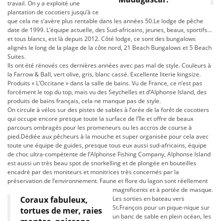
travail. On y a exploité une
plantation de cocotiers jusqu’à ce
que cela ne s’avère plus rentable dans les années 50.Le lodge de pêche
date de 1999. L’équipe actuelle, des Sud-africains, jeunes, beaux, sportifs…
et tous blancs, est là depuis 2012. Côté lodge, ce sont des bungalows
alignés le long de la plage de la côte nord, 21 Beach Bungalows et 5 Beach
Suites.
Ils ont été rénovés ces dernières années avec pas mal de style. Couleurs à
la Farrow & Ball, vert olive, gris, blanc cassé. Excellente literie kingsize.
Produits « L’Occitane » dans la salle de bains. Vu de France, ce n’est pas
forcément le top du top, mais vu des Seychelles et d’Alphonse Island, des
produits de bains français, cela ne manque pas de style.
On circule à vélos sur des pistes de sables à l’orée de la forêt de cocotiers
qui occupe encore presque toute la surface de l’île et offre de beaux
parcours ombragés pour les promeneurs ou les accros de course à
pied.Dédiée aux pêcheurs à la mouche et super organisée pour cela avec
toute une équipe de guides, presque tous eux aussi sud-africains, équipe
de choc ultra-compétente de l’Alphonse Fishing Company, Alphonse Island
est aussi un très beau spot de snorkelling et de plongée en bouteilles
encadré par des moniteurs et monitrices très concernés par la
préservation de l’environnement. Faune et flore du lagon sont réellement
magnificents et à portée de masque.
Coraux fabuleux,
Les sorties en bateau vers
St.François pour un pique-nique sur
tortues de mer, raies
un banc de sable en plein océan, les