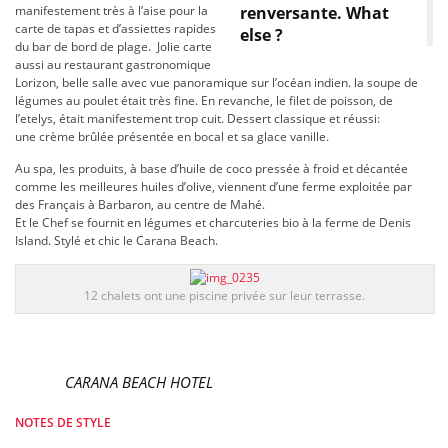
manifestement très à l’aise pour la
renversante. What
carte de tapas et d’assiettes rapides
else ?
du bar de bord de plage. Jolie carte
aussi au restaurant gastronomique
Lorizon, belle salle avec vue panoramique sur l’océan indien. la soupe de
légumes au poulet était très fine. En revanche, le filet de poisson, de
l’etelys, était manifestement trop cuit. Dessert classique et réussi:
une crème brûlée présentée en bocal et sa glace vanille.
Au spa, les produits, à base d’huile de coco pressée à froid et décantée
comme les meilleures huiles d’olive, viennent d’une ferme exploitée par
des Français à Barbaron, au centre de Mahé.
Et le Chef se fournit en légumes et charcuteries bio à la ferme de Denis
Island. Stylé et chic le Carana Beach.
12 chalets ont une piscine privée sur leur terrasse.
CARANA BEACH HOTEL
NOTES DE STYLE