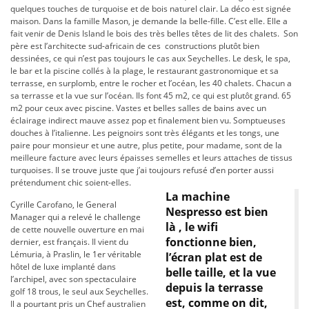
quelques touches de turquoise et de bois naturel clair. La déco est signée
maison. Dans la famille Mason, je demande la belle-fille. C’est elle. Elle a
fait venir de Denis Island le bois des très belles têtes de lit des chalets. Son
père est l’architecte sud-africain de ces constructions plutôt bien
dessinées, ce qui n’est pas toujours le cas aux Seychelles. Le desk, le spa,
le bar et la piscine collés à la plage, le restaurant gastronomique et sa
terrasse, en surplomb, entre le rocher et l’océan, les 40 chalets. Chacun a
sa terrasse et la vue sur l’océan. Ils font 45 m2, ce qui est plutôt grand. 65
m2 pour ceux avec piscine. Vastes et belles salles de bains avec un
éclairage indirect mauve assez pop et finalement bien vu. Somptueuses
douches à l’italienne. Les peignoirs sont très élégants et les tongs, une
paire pour monsieur et une autre, plus petite, pour madame, sont de la
meilleure facture avec leurs épaisses semelles et leurs attaches de tissus
turquoises. Il se trouve juste que j’ai toujours refusé d’en porter aussi
prétendument chic soient-elles.
La machine
Cyrille Carofano, le General
Nespresso est bien
Manager qui a relevé le challenge
là , le wifi
de cette nouvelle ouverture en mai
fonctionne bien,
dernier, est français. Il vient du
Lémuria, à Praslin, le 1er véritable
l’écran plat est de
hôtel de luxe implanté dans
belle taille, et la vue
l’archipel, avec son spectaculaire
depuis la terrasse
golf 18 trous, le seul aux Seychelles.
est, comme on dit,
Il a pourtant pris un Chef australien