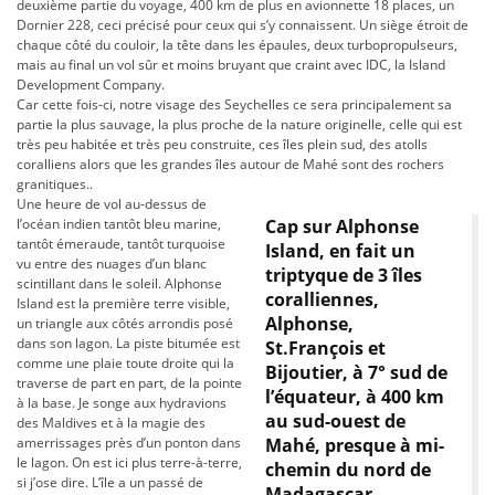
deuxième partie du voyage, 400 km de plus en avionnette 18 places, un
Dornier 228, ceci précisé pour ceux qui s’y connaissent. Un siège étroit de
chaque côté du couloir, la tête dans les épaules, deux turbopropulseurs,
mais au final un vol sûr et moins bruyant que craint avec IDC, la Island
Development Company.
Car cette fois-ci, notre visage des Seychelles ce sera principalement sa
partie la plus sauvage, la plus proche de la nature originelle, celle qui est
très peu habitée et très peu construite, ces îles plein sud, des atolls
coralliens alors que les grandes îles autour de Mahé sont des rochers
granitiques..
Une heure de vol au-dessus de
l’océan indien tantôt bleu marine,
Cap sur Alphonse
tantôt émeraude, tantôt turquoise
Island, en fait un
vu entre des nuages d’un blanc
triptyque de 3 îles
scintillant dans le soleil. Alphonse
coralliennes,
Island est la première terre visible,
Alphonse,
un triangle aux côtés arrondis posé
dans son lagon. La piste bitumée est
St.François et
comme une plaie toute droite qui la
Bijoutier, à 7° sud de
traverse de part en part, de la pointe
l’équateur, à 400 km
à la base. Je songe aux hydravions
au sud-ouest de
des Maldives et à la magie des
amerrissages près d’un ponton dans
Mahé, presque à mi-
le lagon. On est ici plus terre-à-terre,
chemin du nord de
si j’ose dire. L’île a un passé de
Madagascar.