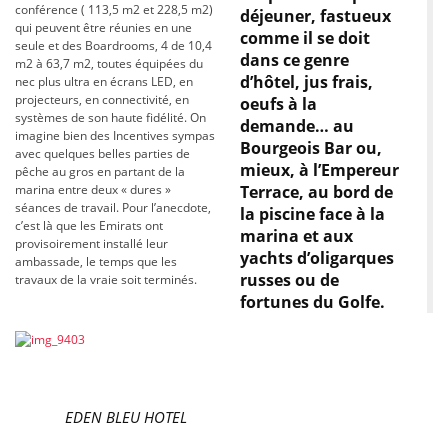
conférence ( 113,5 m2 et 228,5 m2)
déjeuner, fastueux
qui peuvent être réunies en une
comme il se doit
seule et des Boardrooms, 4 de 10,4
dans ce genre
m2 à 63,7 m2, toutes équipées du
d’hôtel, jus frais,
nec plus ultra en écrans LED, en
projecteurs, en connectivité, en
oeufs à la
systèmes de son haute fidélité. On
demande… au
imagine bien des Incentives sympas
Bourgeois Bar ou,
avec quelques belles parties de
mieux, à l’Empereur
pêche au gros en partant de la
marina entre deux « dures »
Terrace, au bord de
séances de travail. Pour l’anecdote,
la piscine face à la
c’est là que les Emirats ont
marina et aux
provisoirement installé leur
yachts d’oligarques
ambassade, le temps que les
russes ou de
travaux de la vraie soit terminés.
fortunes du Golfe.
EDEN BLEU HOTEL