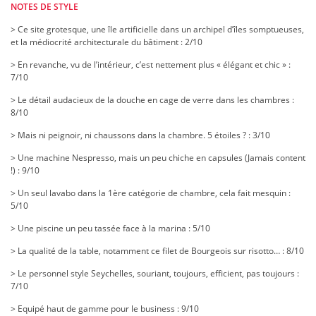
NOTES DE STYLE
> Ce site grotesque, une île artificielle dans un archipel d’îles somptueuses,
et la médiocrité architecturale du bâtiment : 2/10
> En revanche, vu de l’intérieur, c’est nettement plus « élégant et chic » :
7/10
> Le détail audacieux de la douche en cage de verre dans les chambres :
8/10
> Mais ni peignoir, ni chaussons dans la chambre. 5 étoiles ? : 3/10
> Une machine Nespresso, mais un peu chiche en capsules (Jamais content
!) : 9/10
> Un seul lavabo dans la 1ère catégorie de chambre, cela fait mesquin :
5/10
> Une piscine un peu tassée face à la marina : 5/10
> La qualité de la table, notamment ce filet de Bourgeois sur risotto… : 8/10
> Le personnel style Seychelles, souriant, toujours, efficient, pas toujours :
7/10
> Equipé haut de gamme pour le business : 9/10