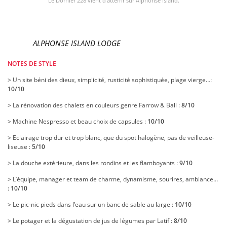
Le Dornier 228 vient d’atterrir sur Alphonse Island.
ALPHONSE ISLAND LODGE
NOTES DE STYLE
> Un site béni des dieux, simplicité, rusticité sophistiquée, plage vierge…:
10/10
> La rénovation des chalets en couleurs genre Farrow & Ball :
8/10
> Machine Nespresso et beau choix de capsules :
10/10
> Eclairage trop dur et trop blanc, que du spot halogène, pas de veilleuse-
liseuse :
5/10
> La douche extérieure, dans les rondins et les flamboyants :
9/10
> L’équipe, manager et team de charme, dynamisme, sourires, ambiance…
:
10/10
> Le pic-nic pieds dans l’eau sur un banc de sable au large :
10/10
> Le potager et la dégustation de jus de légumes par Latif :
8/10