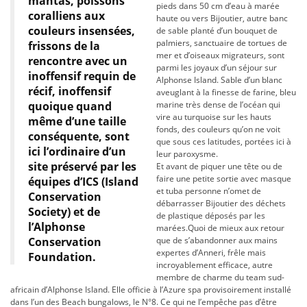
mantas, poissons
pieds dans 50 cm d’eau à marée
coralliens aux
haute ou vers Bijoutier, autre banc
couleurs insensées,
de sable planté d’un bouquet de
palmiers, sanctuaire de tortues de
frissons de la
mer et d’oiseaux migrateurs, sont
rencontre avec un
parmi les joyaux d’un séjour sur
inoffensif requin de
Alphonse Island. Sable d’un blanc
récif, inoffensif
aveuglant à la finesse de farine, bleu
quoique quand
marine très dense de l’océan qui
vire au turquoise sur les hauts
même d’une taille
fonds, des couleurs qu’on ne voit
conséquente, sont
que sous ces latitudes, portées ici à
ici l’ordinaire d’un
leur paroxysme.
site préservé par les
Et avant de piquer une tête ou de
faire une petite sortie avec masque
équipes d’ICS (Island
et tuba personne n’omet de
Conservation
débarrasser Bijoutier des déchets
Society) et de
de plastique déposés par les
l’Alphonse
marées.Quoi de mieux aux retour
Conservation
que de s’abandonner aux mains
expertes d’Anneri, frêle mais
Foundation.
incroyablement efficace, autre
membre de charme du team sud-
africain d’Alphonse Island. Elle officie à l’Azure spa provisoirement installé
dans l’un des Beach bungalows, le N°8. Ce qui ne l’empêche pas d’être