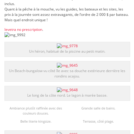
inclus.
Quant à la pêche à la mouche, vu les guides, les bateaux et les sites, les
prix à la journée sont assez extravagants, de l’ordre de 2 000 $ par bateau.
Mais quel endroit unique !
levetra no prescription
.
Un héron, habitué de la piscine au petit matin.
Un Beach-bungalow vu côté île avec sa douche extérieure derrière les
rondins acajou.
Le long de la côte nord. Le lagon à marée basse.
Ambiance plutôt raffinée avec des
Grande salle de bains.
couleurs douces.
Belle literie kingsize.
Terrasse, côté plage.