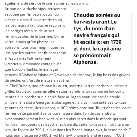
également de service le soir au bar et restaurant.
Au son de la cloche vigoureusement
secouée par l’impétrant suivi du
Chaudes soirées au
vidage cul-sec d’un verre de rhum,
bar-restaurant Le
les pêcheurs à la mouche reçoivent
Lys, du nom d’un
les badges témoins de prises
navire français qui
remarquables de la journée. On ne
fit escale ici en 1730
verra jamais qu’en photos les
poissons, tous plus magnifiques les
et dont le capitaine
uns que les autres, car ils sont remis
se prénommait
à l’eau après l’affrontement
Alphonse.
victorieux. Ambiance contagieuse
que Gordon Rankin, le manager
general d’Alphonse Island et Devan van der Merwe, le big boss des guides
de pêche, ont l’art de mettre en scène.
Le Chef Dubois, sud-africain lui aussi, maîtrise l’art du barbecue. Mérous
grillés fabuleux, thons en aller-retour, et même un cochon de lait cuit 5
heures à la broche sur le sable face au lagon pour une soirée créole.
Un dernier salut à George, la plus agée et la plus imposante des tortues
géantes de terre, des Aldabra, qu’ICS réimplante sur l’île, et c’est l’heure de
fermer cette parenthèse de pure nature dans l’un de ces endroits
exceptionnellement beaux de plus en plus rares dans le monde qui sont
l’un des marqueurs des Seychelles.Cela dit, cette luxueuse simplicité a un
prix, de l’ordre de 700 $ la nuit dans les Beach-bungalows, la semaine de 7
nuits étant facturée 5 600 $, vol Mahé-Alphonse Island et retour (700 $)