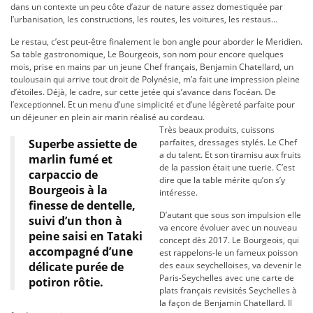
dans un contexte un peu côte d’azur de nature assez domestiquée par
l’urbanisation, les constructions, les routes, les voitures, les restaus…
Le restau, c’est peut-être finalement le bon angle pour aborder le Meridien.
Sa table gastronomique, Le Bourgeois, son nom pour encore quelques
mois, prise en mains par un jeune Chef français, Benjamin Chatellard, un
toulousain qui arrive tout droit de Polynésie, m’a fait une impression pleine
d’étoiles. Déjà, le cadre, sur cette jetée qui s’avance dans l’océan. De
l’exceptionnel. Et un menu d’une simplicité et d’une légèreté parfaite pour
un déjeuner en plein air marin réalisé au cordeau.
Très beaux produits, cuissons
Superbe assiette de
parfaites, dressages stylés. Le Chef
a du talent. Et son tiramisu aux fruits
marlin fumé et
de la passion était une tuerie. C’est
carpaccio de
dire que la table mérite qu’on s’y
Bourgeois à la
intéresse.
finesse de dentelle,
D’autant que sous son impulsion elle
suivi d’un thon à
va encore évoluer avec un nouveau
peine saisi en Tataki
concept dès 2017. Le Bourgeois, qui
accompagné d’une
est rappelons-le un fameux poisson
délicate purée de
des eaux seychelloises, va devenir le
Paris-Seychelles avec une carte de
potiron rôtie.
plats français revisités Seychelles à
la façon de Benjamin Chatellard. Il