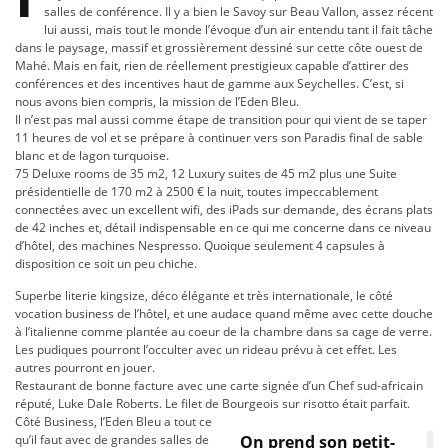
salles de conférence. Il y a bien le Savoy sur Beau Vallon, assez récent
lui aussi, mais tout le monde l’évoque d’un air entendu tant il fait tâche
dans le paysage, massif et grossièrement dessiné sur cette côte ouest de
Mahé. Mais en fait, rien de réellement prestigieux capable d’attirer des
conférences et des incentives haut de gamme aux Seychelles. C’est, si
nous avons bien compris, la mission de l’Eden Bleu.
Il n’est pas mal aussi comme étape de transition pour qui vient de se taper
11 heures de vol et se prépare à continuer vers son Paradis final de sable
blanc et de lagon turquoise.
75 Deluxe rooms de 35 m2, 12 Luxury suites de 45 m2 plus une Suite
présidentielle de 170 m2 à 2500 € la nuit, toutes impeccablement
connectées avec un excellent wifi, des iPads sur demande, des écrans plats
de 42 inches et, détail indispensable en ce qui me concerne dans ce niveau
d’hôtel, des machines Nespresso. Quoique seulement 4 capsules à
disposition ce soit un peu chiche.
Superbe literie kingsize, déco élégante et très internationale, le côté
vocation business de l’hôtel, et une audace quand même avec cette douche
à l’italienne comme plantée au coeur de la chambre dans sa cage de verre.
Les pudiques pourront l’occulter avec un rideau prévu à cet effet. Les
autres pourront en jouer.
Restaurant de bonne facture avec une carte signée d’un Chef sud-africain
réputé, Luke Dale Roberts. Le filet de Bourgeois sur risotto était parfait.
Côté Business, l’Eden Bleu a tout ce
qu’il faut avec de grandes salles de
On prend son petit-