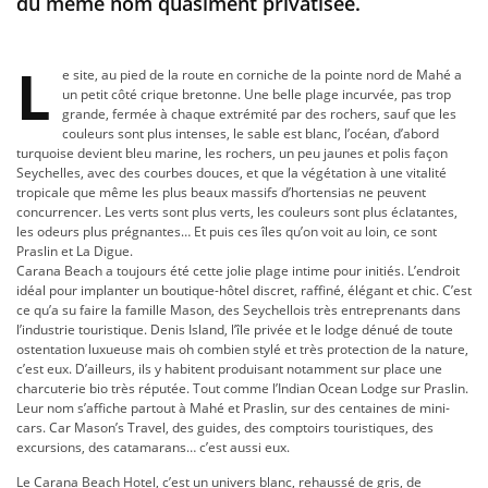
du même nom quasiment privatisée.
L
e site, au pied de la route en corniche de la pointe nord de Mahé a
un petit côté crique bretonne. Une belle plage incurvée, pas trop
grande, fermée à chaque extrémité par des rochers, sauf que les
couleurs sont plus intenses, le sable est blanc, l’océan, d’abord
turquoise devient bleu marine, les rochers, un peu jaunes et polis façon
Seychelles, avec des courbes douces, et que la végétation à une vitalité
tropicale que même les plus beaux massifs d’hortensias ne peuvent
concurrencer. Les verts sont plus verts, les couleurs sont plus éclatantes,
les odeurs plus prégnantes… Et puis ces îles qu’on voit au loin, ce sont
Praslin et La Digue.
Carana Beach a toujours été cette jolie plage intime pour initiés. L’endroit
idéal pour implanter un boutique-hôtel discret, raffiné, élégant et chic. C’est
ce qu’a su faire la famille Mason, des Seychellois très entreprenants dans
l’industrie touristique. Denis Island, l’île privée et le lodge dénué de toute
ostentation luxueuse mais oh combien stylé et très protection de la nature,
c’est eux. D’ailleurs, ils y habitent produisant notamment sur place une
charcuterie bio très réputée. Tout comme l’Indian Ocean Lodge sur Praslin.
Leur nom s’affiche partout à Mahé et Praslin, sur des centaines de mini-
cars. Car Mason’s Travel, des guides, des comptoirs touristiques, des
excursions, des catamarans… c’est aussi eux.
Le Carana Beach Hotel, c’est un univers blanc, rehaussé de gris, de