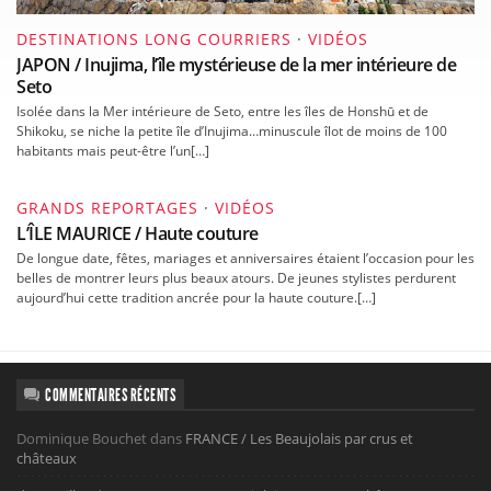
DESTINATIONS LONG COURRIERS
·
VIDÉOS
JAPON / Inujima, l’île mystérieuse de la mer intérieure de
Seto
Isolée dans la Mer intérieure de Seto, entre les îles de Honshū et de
Shikoku, se niche la petite île d’Inujima…minuscule îlot de moins de 100
habitants mais peut-être l’un[…]
GRANDS REPORTAGES
·
VIDÉOS
L’ÎLE MAURICE / Haute couture
De longue date, fêtes, mariages et anniversaires étaient l’occasion pour les
belles de montrer leurs plus beaux atours. De jeunes stylistes perdurent
aujourd’hui cette tradition ancrée pour la haute couture.[…]
COMMENTAIRES RÉCENTS
Dominique Bouchet
dans
FRANCE / Les Beaujolais par crus et
châteaux