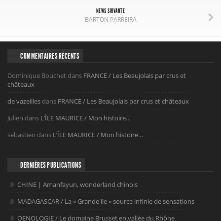
NEWS SUIVANTE
BARTON PARREIRA
COMMENTAIRES RÉCENTS
Dominique Bouchet
dans
FRANCE / Les Beaujolais par crus et
châteaux
de vazeilles
dans
FRANCE / Les Beaujolais par crus et châteaux
Julien
dans
L’ÎLE MAURICE / Mon histoire…
sebastien
dans
L’ÎLE MAURICE / Mon histoire…
DERNIÈRES PUBLICATIONS
CHINE | Amanfayun, wonderland chinois
MADAGASCAR / La « Grande île » source infinie de sensations
OENOLOGIE / Le domaine Brusset en vallée du Rhône