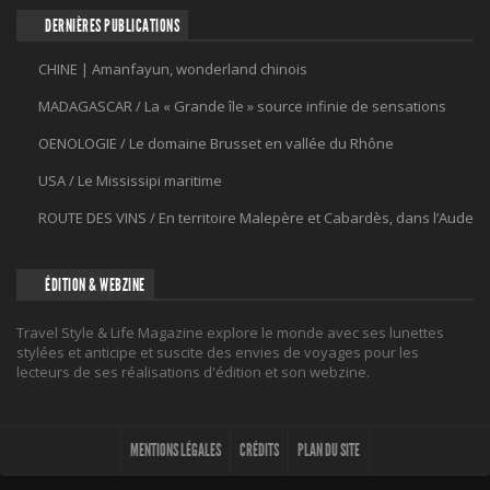
DERNIÈRES PUBLICATIONS
CHINE | Amanfayun, wonderland chinois
MADAGASCAR / La « Grande île » source infinie de sensations
OENOLOGIE / Le domaine Brusset en vallée du Rhône
USA / Le Mississipi maritime
ROUTE DES VINS / En territoire Malepère et Cabardès, dans l’Aude
ÉDITION & WEBZINE
Travel Style & Life Magazine explore le monde avec ses lunettes
stylées et anticipe et suscite des envies de voyages pour les
lecteurs de ses réalisations d'édition et son webzine.
MENTIONS LÉGALES
CRÉDITS
PLAN DU SITE