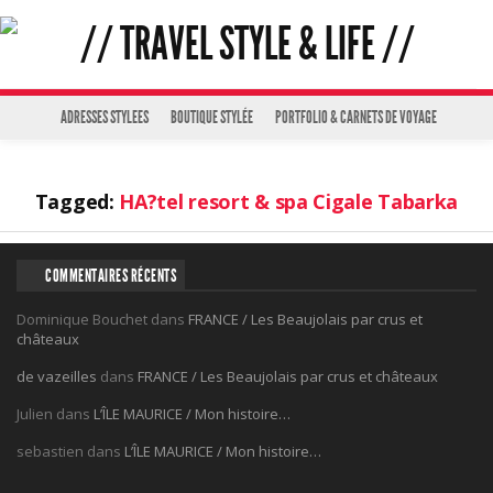
ADRESSES STYLEES
BOUTIQUE STYLÉE
PORTFOLIO & CARNETS DE VOYAGE
Tagged:
HA?tel resort & spa Cigale Tabarka
COMMENTAIRES RÉCENTS
Dominique Bouchet
dans
FRANCE / Les Beaujolais par crus et
châteaux
de vazeilles
dans
FRANCE / Les Beaujolais par crus et châteaux
Julien
dans
L’ÎLE MAURICE / Mon histoire…
sebastien
dans
L’ÎLE MAURICE / Mon histoire…