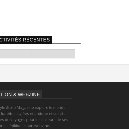
CTIVITÉS RÉCENTES
ITION & WEBZINE
tyle & Life Magazine explore le monde
lunettes stylées et anticipe et suscite
es de voyages pour les lecteurs de ses
ions d'édition et son webzine.