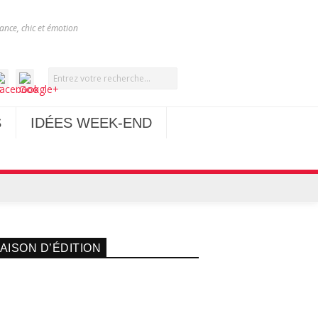
nce, chic et émotion
S
IDÉES WEEK-END
AISON D’ÉDITION