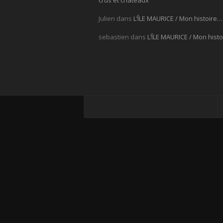
crus et châteaux
Julien
dans
L’ÎLE MAURICE / Mon histoire…
sebastien
dans
L’ÎLE MAURICE / Mon hist