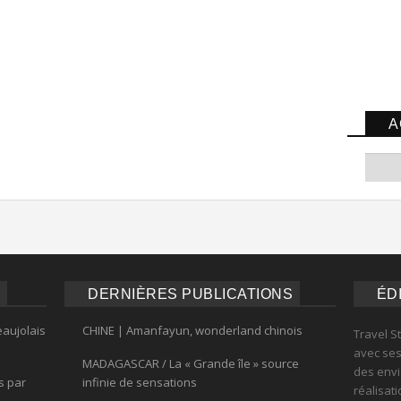
A
DERNIÈRES PUBLICATIONS
ÉD
eaujolais
CHINE | Amanfayun, wonderland chinois
Travel S
avec ses 
MADAGASCAR / La « Grande île » source
des envi
s par
infinie de sensations
réalisat