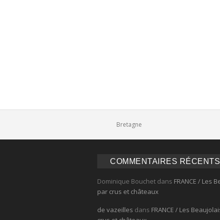
Comments
Bretagne
COMMENTAIRES RÉCENTS
Dominique Bouchet
dans
FRANCE / Les B
par crus et châteaux
de vazeilles
dans
FRANCE / Les Beaujolai