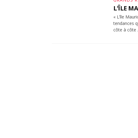
L’ÎLE M
« L’île Maur
tendances q
côte à côte 