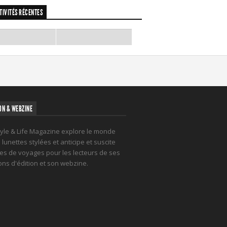
TIVITÉS RÉCENTES
ON & WEBZINE
tyle & Life Magazine explore le monde
lunettes stylées et anticipe et suscite
es de voyages pour les lecteurs de ses
ions d'édition et son webzine.