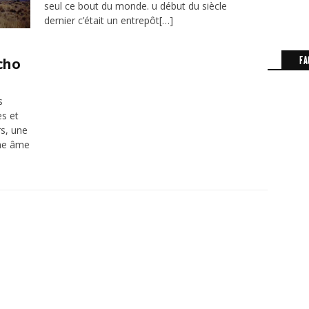
seul ce bout du monde. u début du siècle
dernier c’était un entrepôt[…]
FA
cho
s
es et
s, une
une âme