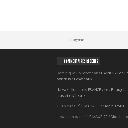
Comments
Patagonie
COMMENTAIRES RÉCENTS
Dominique Bouchet
dans
FRANCE / Les B
par crus et châteaux
de vazeilles
dans
FRANCE / Les Beaujolai
crus et châteaux
Julien
dans
L’ÎLE MAURICE / Mon histoire…
sebastien
dans
L’ÎLE MAURICE / Mon hist