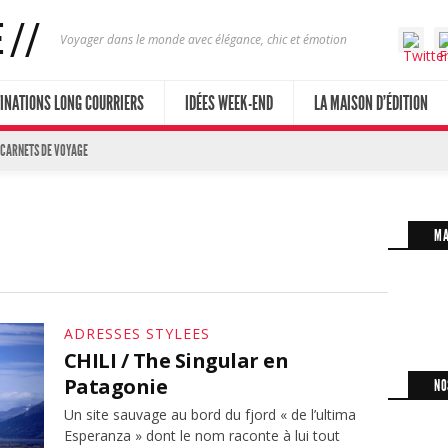
Voyager dans le monde avec élégance, chic et émotion
INATIONS LONG COURRIERS
IDÉES WEEK-END
LA MAISON D’ÉDITION
 CARNETS DE VOYAGE
MA
ADRESSES STYLEES
CHILI / The Singular en
Patagonie
NO
Un site sauvage au bord du fjord « de l’ultima
Esperanza » dont le nom raconte à lui tout