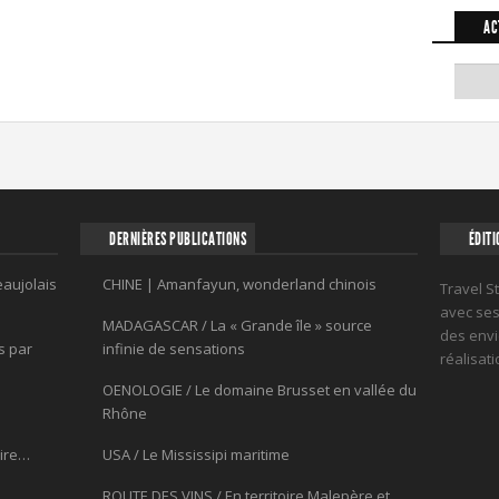
AC
DERNIÈRES PUBLICATIONS
ÉDITI
eaujolais
CHINE | Amanfayun, wonderland chinois
Travel S
avec ses 
MADAGASCAR / La « Grande île » source
des envi
s par
infinie de sensations
réalisat
OENOLOGIE / Le domaine Brusset en vallée du
Rhône
oire…
USA / Le Mississipi maritime
ROUTE DES VINS / En territoire Malepère et