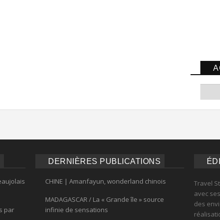
A
DERNIÈRES PUBLICATIONS
ÉD
eaujolais
CHINE | Amanfayun, wonderland chinois
Travel S
avec ses 
MADAGASCAR / La « Grande île » source
des envi
s par
infinie de sensations
réalisat