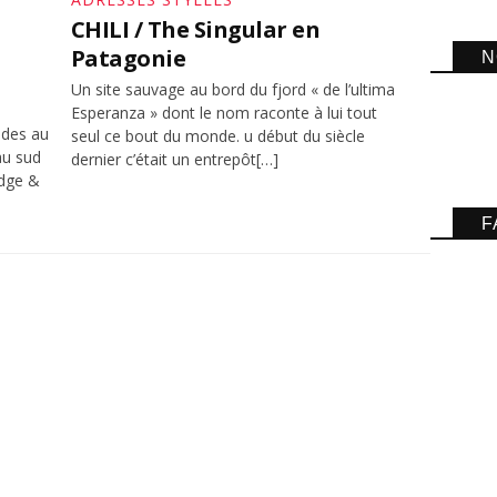
CHILI / The Singular en
Patagonie
N
Un site sauvage au bord du fjord « de l’ultima
Esperanza » dont le nom raconte à lui tout
ides au
seul ce bout du monde. u début du siècle
au sud
dernier c’était un entrepôt[…]
odge &
F