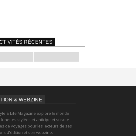
CTIVITÉS RÉCENTES
ITION & WEBZINE
tyle & Life Magazine explore le monde
lunettes stylées et anticipe et suscite
es de voyages pour les lecteurs de ses
ions d'édition et son webzine.