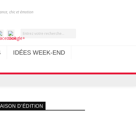
nce, chic et émotion
S
IDÉES WEEK-END
AISON D’ÉDITION