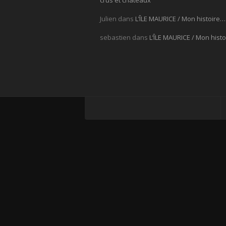
crus et châteaux
Julien
dans
L’ÎLE MAURICE / Mon histoire…
sebastien
dans
L’ÎLE MAURICE / Mon hist