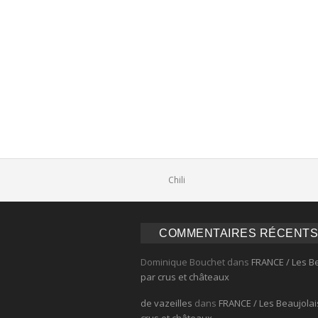
Comments
Chili
COMMENTAIRES RÉCENTS
Dominique Bouchet
dans
FRANCE / Les B
par crus et châteaux
de vazeilles
dans
FRANCE / Les Beaujolai