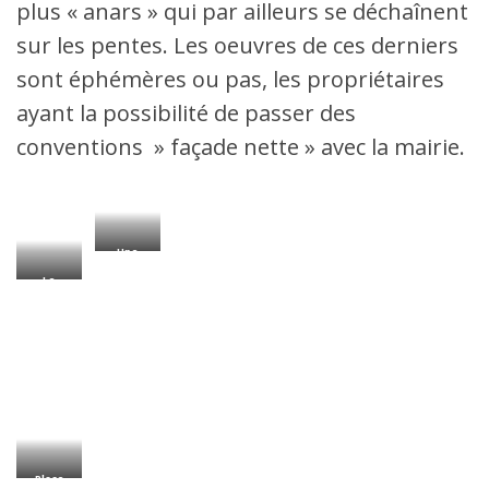
plus « anars » qui par ailleurs se déchaînent
sur les pentes. Les oeuvres de ces derniers
sont éphémères ou pas, les propriétaires
ayant la possibilité de passer des
conventions » façade nette » avec la mairie.
Une
céramique
Le
d’Invader
s
fameux
escalier
bleu du
passage
Mermet
signé
Wenc, un
architecte
street
artiste
bruxellois.
Place