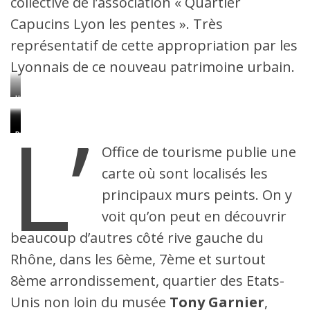
collective de l’association « Quartier
Capucins Lyon les pentes ». Très
représentatif de cette appropriation par les
Lyonnais de ce nouveau patrimoine urbain.
Une
céramique
L’
d’Emenem
qui
Le
Les
Au
Paul
Le
Des
bouche
très
yeux
pied
Bocuse
Mur
lions
Office de tourisme publie une
un
récent
vairons
des
en
des
à
nid
Poutine-
de
pentes,
sa
Lyonnais
Lyon.
carte où sont localisés les
de
vampire
David
côté
majesté
célèbres,
poule
de
Bowie
Saône,
sur
un
principaux murs peints. On y
de
Big
rue
quai
le
immeuble
la
Ben,
Nayret
Saint
Mur
entier
voit qu’on peut en découvrir
chaussée.
l’une
signés
Vincent,
des
sous
des
Big
le
Lyonnais
toutes
beaucoup d’autres côté rive gauche du
plus
Ben.
Mur
célèbres.
ses
réputées
des
faces,
Rhône, dans les 6ème, 7ème et surtout
signatures
Lyonnais
quai
du
célèbres,
Saint
8ème arrondissement, quartier des Etats-
Street
autre
Vincent
Art
fresque
en
Unis non loin du musée
Tony Garnier
,
lyonnais.
murale
bord
« institutionnelle ».
de