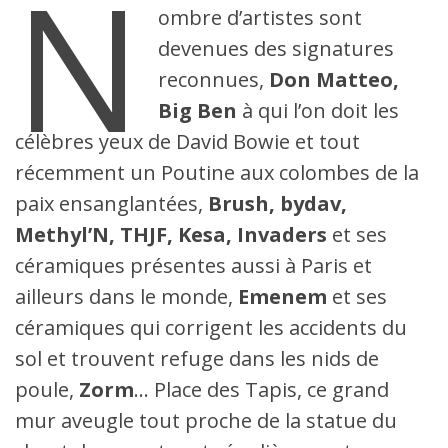
N
des
ombre d’artistes sont
Tapis, la
fresque
devenues des signatures
à durée
annuelle
reconnues,
Don Matteo,
initiée
par Mur
Big Ben
à qui l’on doit les
69
maintenant
célèbres yeux de David Bowie et tout
remplacée
par une
récemment un Poutine aux colombes de la
nouvelle
sur le
paix ensanglantées,
Brush, bydav,
thème
de la
Methyl’N, THJF, Kesa, Invaders
et ses
terre
signée
céramiques présentes aussi à Paris et
Abys2fly.
ailleurs dans le monde,
Emenem
et ses
céramiques qui corrigent les accidents du
sol et trouvent refuge dans les nids de
poule,
Zorm
… Place des Tapis, ce grand
mur aveugle tout proche de la statue du