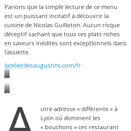
Parions que la simple lecture de ce menu
est un puissant incitatif à découvrir la
cuisine de Nicolas Guilloton. Aucun risque
déceptif sachant que tous ces plats riches
en saveurs inédites sont exceptionnels dans
l’assiette.
latelierdesaugustins.com/fr
Le
Chef
Nicolas
Guilloton
A
Connie
à
Zagora,
l’Atelier
Cheffe
des
du
utre adresse « différente » à
Augustins
Kitchen
Café
Lyon où dominent les
« bouchons » ces restaurant