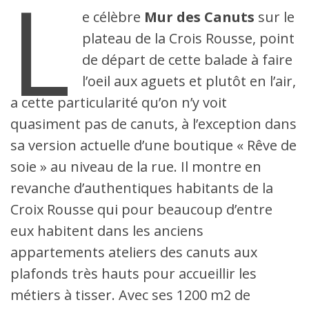
L
le
versions
du
e célèbre
Mur des Canuts
sur le
plateau
antérieures
Mur
de
du
des
plateau de la Crois Rousse, point
la
Mur
Canuts
Croix
des
de départ de cette balade à faire
Rousse,
Canuts,
à
reproduites
l’oeil aux aguets et plutôt en l’air,
la
à
station
côté
a cette particularité qu’on n’y voit
de
de
métro
la
quasiment pas de canuts, à l’exception dans
Hénon,
version
le
actuelle.
sa version actuelle d’une boutique « Rêve de
célèbre
Mur
soie » au niveau de la rue. Il montre en
des
Canuts
revanche d’authentiques habitants de la
dans
sa
Croix Rousse qui pour beaucoup d’entre
version
actuelle.
eux habitent dans les anciens
appartements ateliers des canuts aux
plafonds très hauts pour accueillir les
métiers à tisser. Avec ses 1200 m2 de