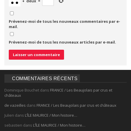
+
deux
=
Prévenez-moi de tous les nouveaux commentaires par e-
mail.
Prévenez-moi de tous les nouveaux articles par e-mail.
COMMENTAIRES RÉCENTS
Dominique Bouchet
dans
FRANCE / Les Beaujolais par crus et
châteaux
de vazeilles
dans
FRANCE / Les Beaujolais par crus et châteaux
Julien
dans
L’ÎLE MAURICE / Mon histoire…
sebastien
dans
L’ÎLE MAURICE / Mon histoire…