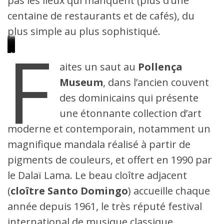
pas les lieux qui manquent (plus d’une
centaine de restaurants et de cafés), du
plus simple au plus sophistiqué.
F
Pollença
Dans
Marché
Cloître
Début
Joan
Le
les
du
Santo
de
Mas,
charme
aites un saut au
Pollença
jardins
dimanche
Domingo
la
héros
des
Joan
à
montée
de
vieilles
Museum
, dans l’ancien couvent
March
Pollença
vers
Pollença
rues
l’Ermitage
de
des dominicains qui présente
Pollença
une étonnante collection d’art
moderne et contemporain, notamment un
magnifique mandala réalisé à partir de
pigments de couleurs, et offert en 1990 par
le Dalaï Lama. Le beau cloître adjacent
(
cloître Santo Domingo
) accueille chaque
année depuis 1961, le très réputé festival
international de musique classique.