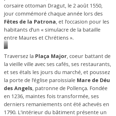
corsaire ottoman Dragut, le 2 août 1550,
jour commémoré chaque année lors des
Fêtes de la Patrona
, et l’occasion pour les
habitants d’un « simulacre de la bataille
entre Maures et Chrétiens ».
Jardins
Joan
Traversez la
Plaça Major
, coeur battant de
March
avec
la vieille ville avec ses cafés, ses restaurants,
la
tour
et ses étals les jours du marché, et poussez
Desbrull
la porte de l’église paroissiale
Mare de Déu
des Angels
, patronne de Pollença. Fondée
en 1236, maintes fois transformée, ses
derniers remaniements ont été achevés en
1790. L’intérieur du bâtiment présente un