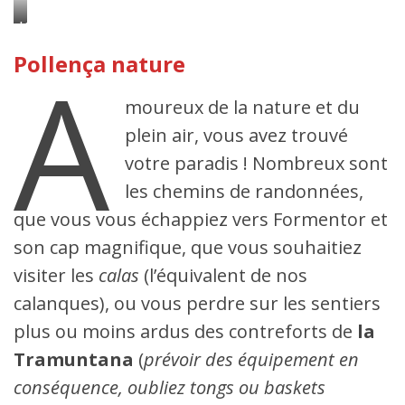
Cala
Péninsule
B
de
arquès
Le
Formentor
phare
du
A
Pollença nature
cap
Formentor
moureux de la nature et du
plein air, vous avez trouvé
votre paradis ! Nombreux sont
les chemins de randonnées,
que vous vous échappiez vers Formentor et
son cap magnifique, que vous souhaitiez
visiter les
calas
(l’équivalent de nos
calanques), ou vous perdre sur les sentiers
plus ou moins ardus des contreforts de
la
Tramuntana
(
prévoir des équipement en
conséquence, oubliez tongs ou baskets