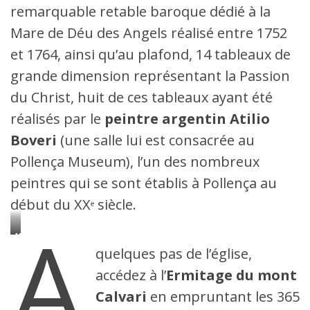
remarquable retable baroque dédié à la
Mare de Déu des Angels réalisé entre 1752
et 1764, ainsi qu’au plafond, 14 tableaux de
grande dimension représentant la Passion
du Christ, huit de ces tableaux ayant été
réalisés par le
peintre argentin Atilio
Boveri
(une salle lui est consacrée au
Pollença Museum), l’un des nombreux
peintres qui se sont établis à Pollença au
début du XXᵉ siècle.
A
Mare
de
quelques pas de l’église,
Déu
des
accédez à l’
Ermitage du mont
Angels
Calvari
en empruntant les 365