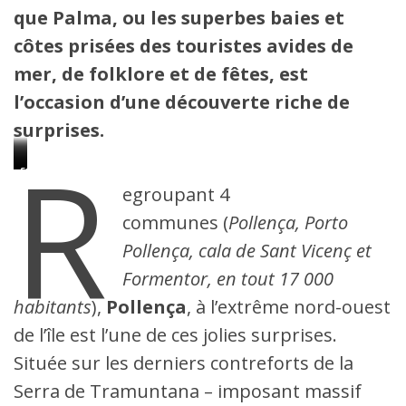
que Palma, ou les superbes baies et
côtes prisées des touristes avides de
mer, de folklore et de fêtes, est
l’occasion d’une découverte riche de
surprises.
R
Tour
Tramuntana
Guillaume
Surprise
d’Albertcutx
sur
Hubert,
!
egroupant 4
le
guide
cami
érudit
communes (
Pollença, Porto
de
et
la
endurant
Pollença, cala de Sant Vicenç et
cala
Boquer
Formentor, en tout 17 000
habitants
),
Pollença
, à l’extrême nord-ouest
de l’île est l’une de ces jolies surprises.
Située sur les derniers contreforts de la
Serra de Tramuntana – imposant massif