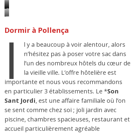
Maisons
En
typiques
haut
L’Oratoire
au
des
à
long
365
l’Ermitage
I
Dormir à Pollença
de
marches
la
montée
vers
l y a beaucoup à voir alentour, alors
l’Ermitage
n’hésitez pas à poser votre sac dans
l’un des nombreux hôtels du cœur de
la vieille ville. L’offre hôtelière est
importante et nous vous recommandons
en particulier 3 établissements. Le *
Son
Sant Jordi
, est une affaire familiale où l’on
se sent comme chez soi ; joli jardin avec
piscine, chambres spacieuses, restaurant et
accueil particulièrement agréable