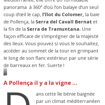
panorama à 360° d’où l’on balaye d’un seul
coup d’œil le cap,
l’îlot du Colomer,
la baie
de Pollença, la
Serra del Cavall Bernat
et
la fin de la
Serra de Tramuntana.
Une
façon efficace de s’imprégner de la majesté
des lieux. Vous pouvez si vous le souhaitez,
accéder au sommet de la tour en grimpant
le long de son flanc extérieur par une série
de barreaux en fer. Suerte !
Can
Axartell-
A Pollença il y a la vigne …
Entrée
du
chai
ans cette île bénie baignée
par un climat méditerranéen