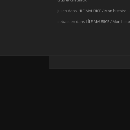
crus et châteaux
Julien
dans
L’ÎLE MAURICE / Mon histoire…
sebastien
dans
L’ÎLE MAURICE / Mon hist