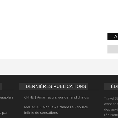
A
DERNIÈRES PUBLICATIONS
ÉD
eaujolais
CHINE | Amanfayun, wonderland chinois
Travel S
avec ses 
MADAGASCAR / La « Grande île » source
des envi
s par
infinie de sensations
réalisat