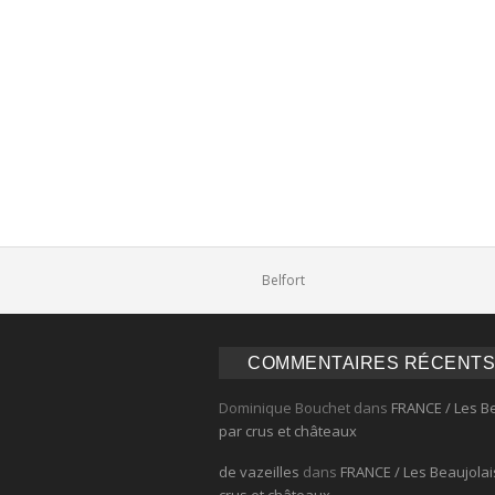
Comments
Belfort
COMMENTAIRES RÉCENTS
Dominique Bouchet
dans
FRANCE / Les B
par crus et châteaux
de vazeilles
dans
FRANCE / Les Beaujolai