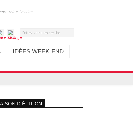
nce, chic et émotion
S
IDÉES WEEK-END
AISON D’ÉDITION