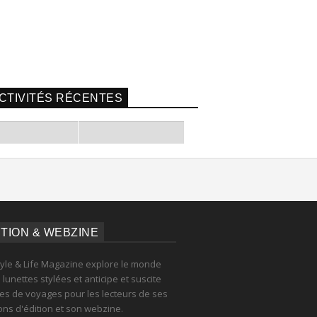
CTIVITÉS RÉCENTES
ITION & WEBZINE
tyle & Life Magazine explore le monde
lunettes stylées et anticipe et suscite
es de voyages pour les lecteurs de ses
ions d'édition et son webzine.