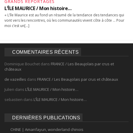
GRANDS REPORTAGES
L’ÎLE MAURICE / Mon histoire…
« L’île Maurice est au fond un résumé de la tendance des tendances qui
vont vers les rencontres, où les communautés vivent côte à côte … Pour
moi c’est un[…]
COMMENTAIRES RÉCENTS
Dominique Bouchet
dans
FRANCE / Les Beaujolais par crus et
châteaux
de vazeilles
dans
FRANCE / Les Beaujolais par crus et châteaux
Julien
dans
L’ÎLE MAURICE / Mon histoire…
sebastien
dans
L’ÎLE MAURICE / Mon histoire…
DERNIÈRES PUBLICATIONS
CHINE | Amanfayun, wonderland chinois