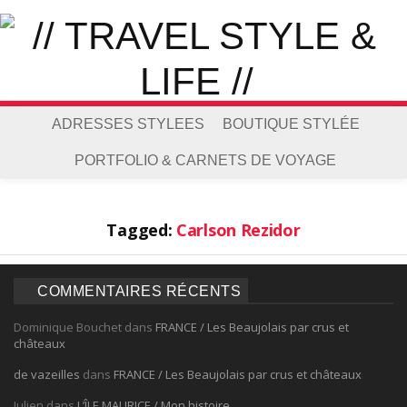
ADRESSES STYLEES
BOUTIQUE STYLÉE
PORTFOLIO & CARNETS DE VOYAGE
Tagged:
Carlson Rezidor
COMMENTAIRES RÉCENTS
Dominique Bouchet
dans
FRANCE / Les Beaujolais par crus et
châteaux
de vazeilles
dans
FRANCE / Les Beaujolais par crus et châteaux
Julien
dans
L’ÎLE MAURICE / Mon histoire…