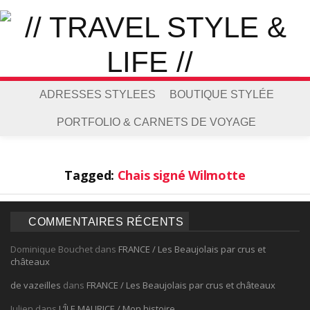
ADRESSES STYLEES
BOUTIQUE STYLÉE
PORTFOLIO & CARNETS DE VOYAGE
Tagged:
Chais signé Wilmotte
COMMENTAIRES RÉCENTS
Dominique Bouchet
dans
FRANCE / Les Beaujolais par crus et
châteaux
de vazeilles
dans
FRANCE / Les Beaujolais par crus et châteaux
Julien
dans
L’ÎLE MAURICE / Mon histoire…