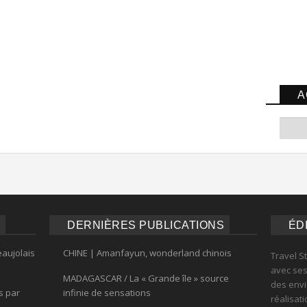
A
DERNIÈRES PUBLICATIONS
ÉD
eaujolais
CHINE | Amanfayun, wonderland chinois
Travel S
avec ses 
MADAGASCAR / La « Grande île » source
des envi
s par
infinie de sensations
réalisat