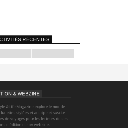
CTIVITÉS RÉCENTES
ITION & WEBZINE
tyle & Life Magazine explore le monde
lunettes stylées et anticipe et suscite
es de voyages pour les lecteurs de ses
ions d'édition et son webzine.