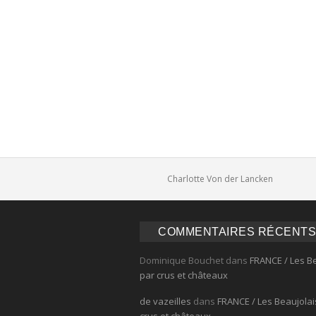
Comments
Charlotte Von der Lancken
COMMENTAIRES RÉCENTS
Dominique Bouchet
dans
FRANCE / Les B
par crus et châteaux
de vazeilles
dans
FRANCE / Les Beaujolai