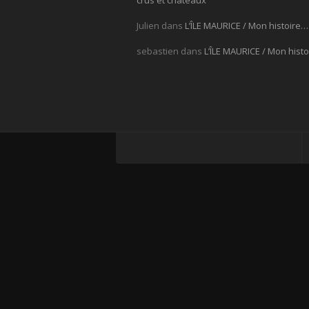
crus et châteaux
Julien
dans
L’ÎLE MAURICE / Mon histoire…
sebastien
dans
L’ÎLE MAURICE / Mon hist