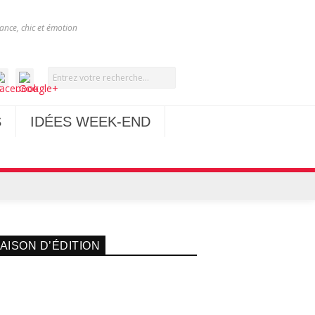
nce, chic et émotion
S
IDÉES WEEK-END
AISON D’ÉDITION