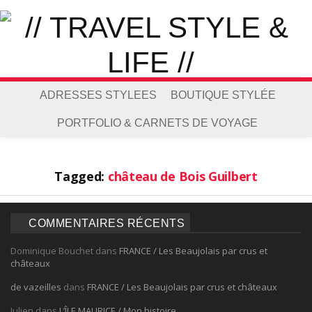
ADRESSES STYLEES
BOUTIQUE STYLÉE
PORTFOLIO & CARNETS DE VOYAGE
Tagged:
château de Bois Guilbert
COMMENTAIRES RÉCENTS
Dominique Bouchet
dans
FRANCE / Les Beaujolais par crus et
châteaux
de vazeilles
dans
FRANCE / Les Beaujolais par crus et châteaux
Julien
dans
L’ÎLE MAURICE / Mon histoire…