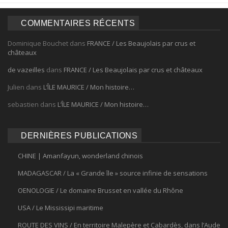
COMMENTAIRES RÉCENTS
Dominique Bouchet
dans
FRANCE / Les Beaujolais par crus et
châteaux
de vazeilles
dans
FRANCE / Les Beaujolais par crus et châteaux
Julien
dans
L’ÎLE MAURICE / Mon histoire…
sebastien
dans
L’ÎLE MAURICE / Mon histoire…
DERNIÈRES PUBLICATIONS
CHINE | Amanfayun, wonderland chinois
MADAGASCAR / La « Grande île » source infinie de sensations
OENOLOGIE / Le domaine Brusset en vallée du Rhône
USA / Le Mississipi maritime
ROUTE DES VINS / En territoire Malepère et Cabardès, dans l’Aude