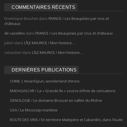
COMMENTAIRES RÉCENTS
Dominique Bouchet
dans
FRANCE / Les Beaujolais par crus et
châteaux
de vazeilles
dans
FRANCE / Les Beaujolais par crus et châteaux
Julien
dans
L’ÎLE MAURICE / Mon histoire…
sebastien
dans
L’ÎLE MAURICE / Mon histoire…
DERNIÈRES PUBLICATIONS
CHINE | Amanfayun, wonderland chinois
MADAGASCAR / La « Grande île » source infinie de sensations
OENOLOGIE / Le domaine Brusset en vallée du Rhône
USA / Le Mississipi maritime
ROUTE DES VINS / En territoire Malepère et Cabardès, dans l’Aude