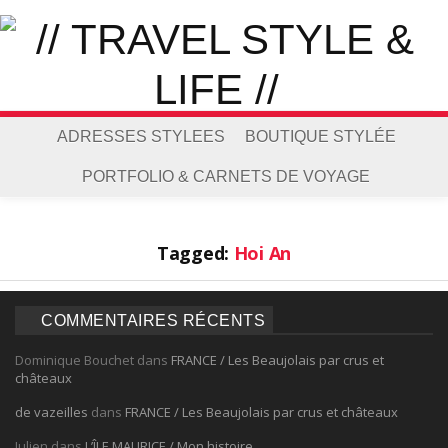
ADRESSES STYLEES
BOUTIQUE STYLÉE
PORTFOLIO & CARNETS DE VOYAGE
Tagged:
Hoi An
COMMENTAIRES RÉCENTS
Dominique Bouchet
dans
FRANCE / Les Beaujolais par crus et
châteaux
de vazeilles
dans
FRANCE / Les Beaujolais par crus et châteaux
Julien
dans
L’ÎLE MAURICE / Mon histoire…