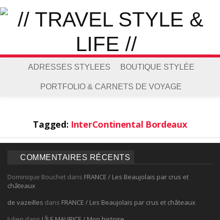
ADRESSES STYLEES
BOUTIQUE STYLÉE
PORTFOLIO & CARNETS DE VOYAGE
Tagged:
InterContinental Bordeaux
COMMENTAIRES RÉCENTS
Dominique Bouchet
dans
FRANCE / Les Beaujolais par crus et
châteaux
de vazeilles
dans
FRANCE / Les Beaujolais par crus et châteaux
Julien
dans
L’ÎLE MAURICE / Mon histoire…