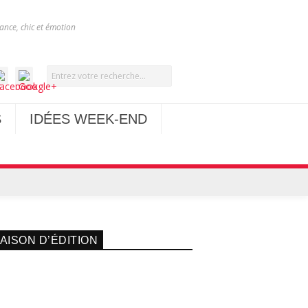
nce, chic et émotion
S
IDÉES WEEK-END
AISON D’ÉDITION