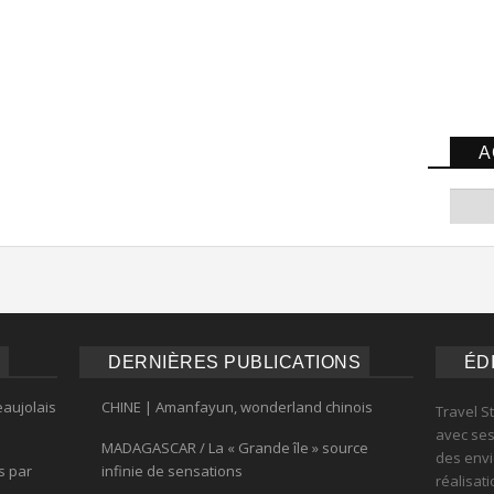
A
DERNIÈRES PUBLICATIONS
ÉD
eaujolais
CHINE | Amanfayun, wonderland chinois
Travel S
avec ses 
MADAGASCAR / La « Grande île » source
des envi
s par
infinie de sensations
réalisat