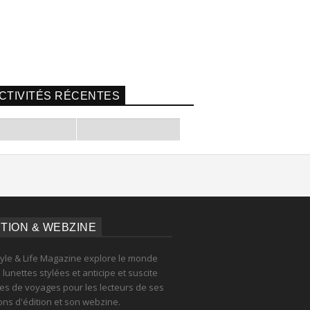
CTIVITÉS RÉCENTES
ITION & WEBZINE
tyle & Life Magazine explore le monde
lunettes stylées et anticipe et suscite
es de voyages pour les lecteurs de ses
ions d'édition et son webzine.