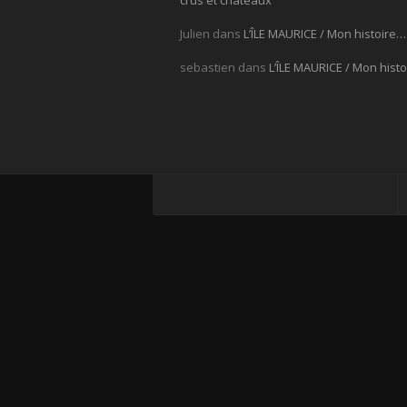
crus et châteaux
Julien
dans
L’ÎLE MAURICE / Mon histoire…
sebastien
dans
L’ÎLE MAURICE / Mon hist