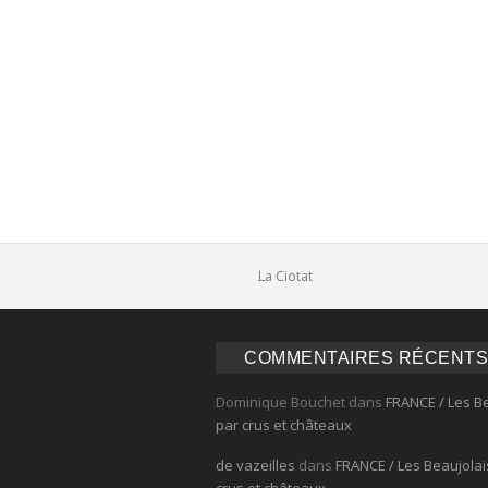
Comments
La Ciotat
COMMENTAIRES RÉCENTS
Dominique Bouchet
dans
FRANCE / Les B
par crus et châteaux
de vazeilles
dans
FRANCE / Les Beaujolai