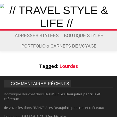
ADRESSES STYLEES
BOUTIQUE STYLÉE
PORTFOLIO & CARNETS DE VOYAGE
Tagged:
Lourdes
COMMENTAIRES RÉCENTS
Dominique Bouchet
dans
FRANCE / Les Beaujolais par crus et
châteaux
de vazeilles
dans
FRANCE / Les Beaujolais par crus et châteaux
Julien
dans
L’ÎLE MAURICE / Mon histoire…