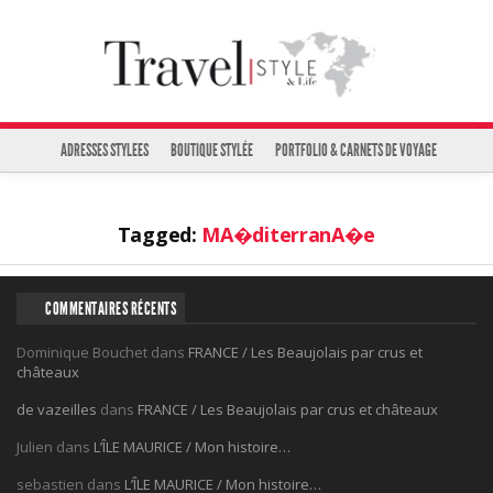
ADRESSES STYLEES
BOUTIQUE STYLÉE
PORTFOLIO & CARNETS DE VOYAGE
Tagged:
MA�diterranA�e
COMMENTAIRES RÉCENTS
Dominique Bouchet
dans
FRANCE / Les Beaujolais par crus et
châteaux
de vazeilles
dans
FRANCE / Les Beaujolais par crus et châteaux
Julien
dans
L’ÎLE MAURICE / Mon histoire…
sebastien
dans
L’ÎLE MAURICE / Mon histoire…