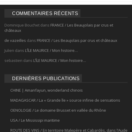
COMMENTAIRES RÉCENTS
Dominique Bouchet
dans
FRANCE / Les Beaujolais par crus et
châteaux
de vazeilles
dans
FRANCE / Les Beaujolais par crus et châteaux
Julien
dans
L’ÎLE MAURICE / Mon histoire…
sebastien
dans
L’ÎLE MAURICE / Mon histoire…
DERNIÈRES PUBLICATIONS
CHINE | Amanfayun, wonderland chinois
MADAGASCAR / La « Grande île » source infinie de sensations
OENOLOGIE / Le domaine Brusset en vallée du Rhône
USA / Le Mississipi maritime
ROUTE DES VINS / En territoire Malepère et Cabardès, dans l’Aude