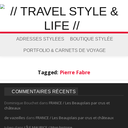
ADRESSES STYLEES
BOUTIQUE STYLÉE
PORTFOLIO & CARNETS DE VOYAGE
Tagged:
Pierre Fabre
COMMENTAIRES RÉCENTS
Dominique Bouchet
dans
FRANCE / Les Beaujolais par crus et
châteaux
de vazeilles
dans
FRANCE / Les Beaujolais par crus et châteaux
Julien
dans
L’ÎLE MAURICE / Mon histoire…