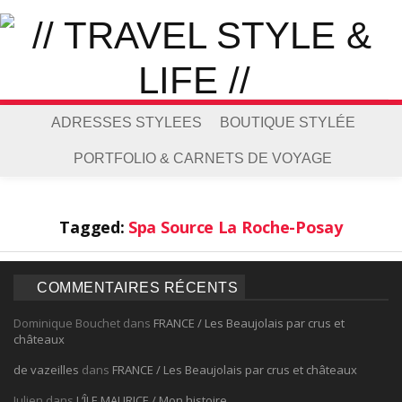
ADRESSES STYLEES
BOUTIQUE STYLÉE
PORTFOLIO & CARNETS DE VOYAGE
Tagged:
Spa Source La Roche-Posay
COMMENTAIRES RÉCENTS
Dominique Bouchet
dans
FRANCE / Les Beaujolais par crus et
châteaux
de vazeilles
dans
FRANCE / Les Beaujolais par crus et châteaux
Julien
dans
L’ÎLE MAURICE / Mon histoire…