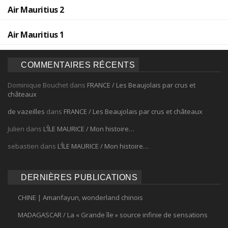
Air Mauritius 2
Air Mauritius 1
COMMENTAIRES RÉCENTS
Dominique Bouchet
dans
FRANCE / Les Beaujolais par crus et
châteaux
de vazeilles
dans
FRANCE / Les Beaujolais par crus et châteaux
Julien
dans
L’ÎLE MAURICE / Mon histoire…
sebastien
dans
L’ÎLE MAURICE / Mon histoire…
DERNIÈRES PUBLICATIONS
CHINE | Amanfayun, wonderland chinois
MADAGASCAR / La « Grande île » source infinie de sensations