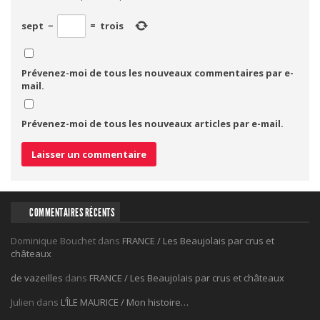
sept
−
=
trois
Prévenez-moi de tous les nouveaux commentaires par e-
mail.
Prévenez-moi de tous les nouveaux articles par e-mail.
COMMENTAIRES RÉCENTS
Dominique Bouchet
dans
FRANCE / Les Beaujolais par crus et
châteaux
de vazeilles
dans
FRANCE / Les Beaujolais par crus et châteaux
Julien
dans
L’ÎLE MAURICE / Mon histoire…