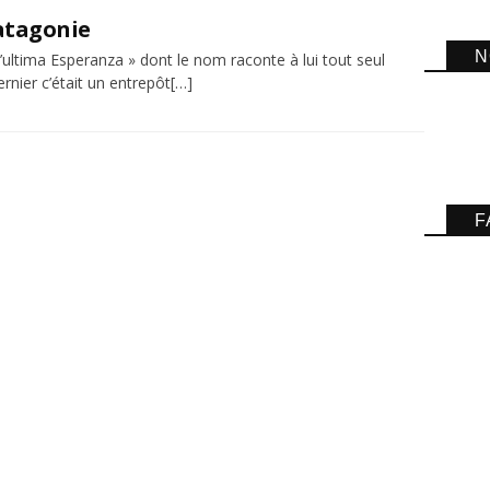
Patagonie
N
’ultima Esperanza » dont le nom raconte à lui tout seul
rnier c’était un entrepôt[…]
F