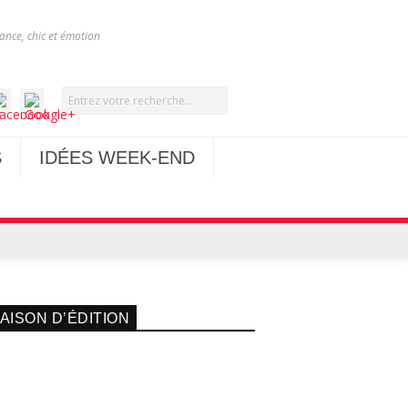
nce, chic et émotion
S
IDÉES WEEK-END
AISON D’ÉDITION