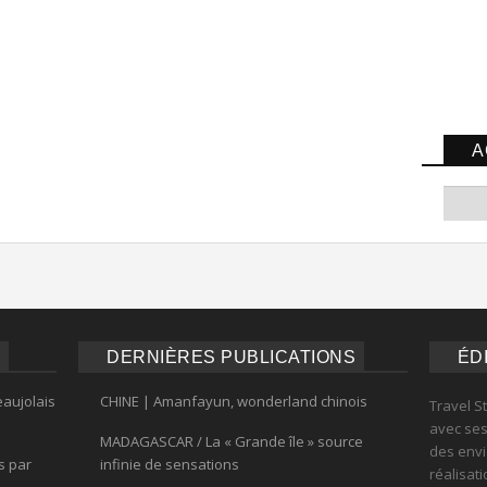
A
DERNIÈRES PUBLICATIONS
ÉD
eaujolais
CHINE | Amanfayun, wonderland chinois
Travel S
avec ses 
MADAGASCAR / La « Grande île » source
des envi
s par
infinie de sensations
réalisat