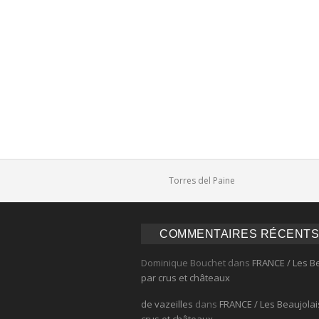
Comments
Torres del Paine
COMMENTAIRES RÉCENTS
Dominique Bouchet
dans
FRANCE / Les B
par crus et châteaux
de vazeilles
dans
FRANCE / Les Beaujolai