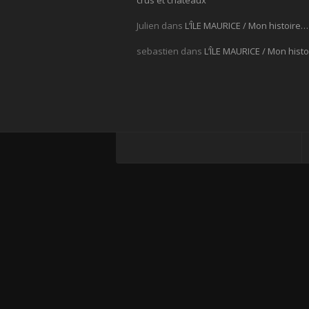
crus et châteaux
Julien
dans
L’ÎLE MAURICE / Mon histoire…
sebastien
dans
L’ÎLE MAURICE / Mon hist