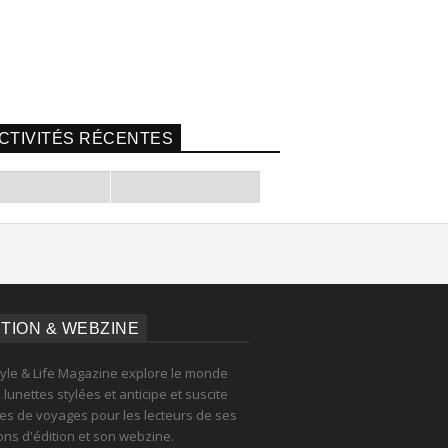
CTIVITÉS RÉCENTES
ITION & WEBZINE
tyle & Life Magazine explore le monde
lunettes stylées et anticipe et suscite
es de voyages pour les lecteurs de ses
ions d'édition et son webzine.