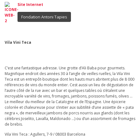
Site Internet
Fondation Antoni Tapies
Vila Vini Teca
C’est une fantastique adresse. Une grotte d’Ali Baba pour gourmets.
Magnifique endroit des années 30 à l’angle de veilles ruelles, la Vila Vini
Teca est un entrepôt-boutique dont les hauts murs abritent plus de 8 000
références de vins du monde entier. Cest aussi un lieu de dégustation de
l’autre côté de la rue avec un bar et quelques tables où s’étalent une
incroyable variété de vins, fromages, jambons, poissons fumés, olives …
Le meilleur du meilleur de la Catalogne et de l’Espagne. Une épicerie
colorée et chaleureuse pour s’initier aux subtilité d’une assiette de « pata
negra », de merveilleux jambons de porcs nourris aux glands (dont les
célèbres Joselito, Lavalla, Maldonado …) ou d’un assortiment de fromages
de brebis.
Vila Vini Teca : Agullers, 7-9 / 08003 Barcelona