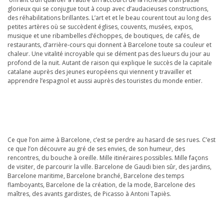
glorieux qui se conjugue tout à coup avec d’audacieuses constructions,
des réhabilitations brillantes. L’art et et le beau courent tout au long des
petites artères où se succèdent églises, couvents, musées, expos,
musique et une ribambelles d’échoppes, de boutiques, de cafés, de
restaurants, d’arrière-cours qui donnent à Barcelone toute sa couleur et
chaleur. Une vitalité incroyable qui se dément pas des lueurs du jour au
profond de la nuit. Autant de raison qui explique le succès de la capitale
catalane auprès des jeunes européens qui viennent y travailler et
apprendre l’espagnol et aussi auprès des touristes du monde entier.
Ce que l’on aime à Barcelone, c’est se perdre au hasard de ses rues. C’est
ce que l’on découvre au gré de ses envies, de son humeur, des
rencontres, du bouche à oreille. Mille itinéraires possibles. Mille façons
de visiter, de parcourir la ville. Barcelone de Gaudi bien sûr, des jardins,
Barcelone maritime, Barcelone branché, Barcelone des temps
flamboyants, Barcelone de la création, de la mode, Barcelone des
maîtres, des avants gardistes, de Picasso à Antoni Tapiès.