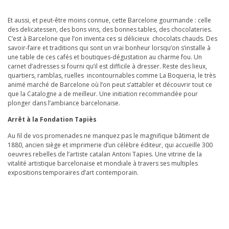
Et aussi, et peut-être moins connue, cette Barcelone gourmande : celle
des delicatessen, des bons vins, des bonnes tables, des chocolateries.
C’est à Barcelone que l’on inventa ces si délicieux chocolats chauds. Des
savoir-faire et traditions qui sont un vrai bonheur lorsqu’on s’installe à
une table de ces cafés et boutiques-dégustation au charme fou. Un
carnet d’adresses si fourni qu’il est difficile à dresser. Reste des lieux,
quartiers, ramblas, ruelles incontournables comme La Boqueria, le très
animé marché de Barcelone où l’on peut s’attabler et découvrir tout ce
que la Catalogne a de meilleur. Une initiation recommandée pour
plonger dans l’ambiance barcelonaise.
Arrêt à la Fondation Tapiès
Au fil de vos promenades ne manquez pas le magnifique bâtiment de
1880, ancien siège et imprimerie d’un célèbre éditeur, qui accueille 300
oeuvres rebelles de l’artiste catalan Antoni Tapies. Une vitrine de la
vitalité artistique barcelonaise et mondiale à travers ses multiples
expositions temporaires d’art contemporain.