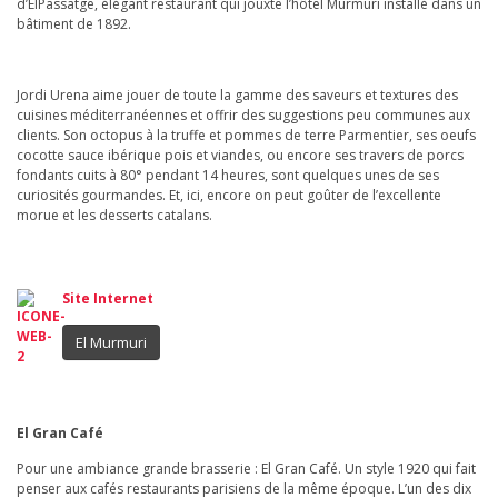
d’ElPassatge, élégant restaurant qui jouxte l’hôtel Murmuri installé dans un
bâtiment de 1892.
Jordi Urena aime jouer de toute la gamme des saveurs et textures des
cuisines méditerranéennes et offrir des suggestions peu communes aux
clients. Son octopus à la truffe et pommes de terre Parmentier, ses oeufs
cocotte sauce ibérique pois et viandes, ou encore ses travers de porcs
fondants cuits à 80° pendant 14 heures, sont quelques unes de ses
curiosités gourmandes. Et, ici, encore on peut goûter de l’excellente
morue et les desserts catalans.
Site Internet
El Murmuri
El Gran Café
Pour une ambiance grande brasserie : El Gran Café. Un style 1920 qui fait
penser aux cafés restaurants parisiens de la même époque. L’un des dix