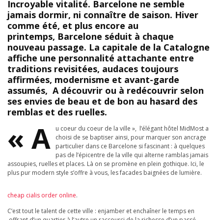
Incroyable vitalité. Barcelone ne semble
jamais dormir, ni connaître de saison. Hiver
comme été, et plus encore au
printemps, Barcelone séduit à chaque
nouveau passage. La capitale de la Catalogne
affiche une personnalité attachante entre
traditions revisitées, audaces toujours
affirmées, modernisme et avant-garde
assumés, A découvrir ou à redécouvrir selon
ses envies de beau et de bon au hasard des
remblas et des ruelles.
« A
u coeur du coeur de la ville », l’élégant hôtel MidMost a
choisi de se baptiser ainsi, pour marquer son ancrage
particulier dans ce Barcelone si fascinant : à quelques
pas de l’épicentre de la ville qui alterne ramblas jamais
assoupies, ruelles et places. Là on se promène en plein gothique. Ici, le
plus pur modern style s’offre à vous, les facades baignées de lumière.
cheap cialis order online
.
C’est tout le talent de cette ville : enjamber et enchaîner le temps en
offrant d’un quartier à l’autre un raccourci de la richesse d’un passé