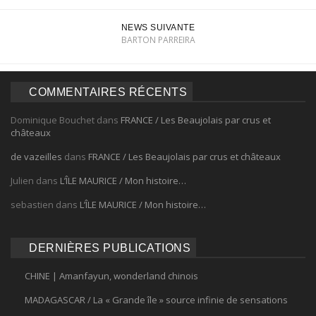
NEWS SUIVANTE
BARTON PARREIRA
COMMENTAIRES RÉCENTS
Dominique Bouchet
dans
FRANCE / Les Beaujolais par crus et
châteaux
de vazeilles
dans
FRANCE / Les Beaujolais par crus et châteaux
Julien
dans
L’ÎLE MAURICE / Mon histoire…
sebastien
dans
L’ÎLE MAURICE / Mon histoire…
DERNIÈRES PUBLICATIONS
CHINE | Amanfayun, wonderland chinois
MADAGASCAR / La « Grande île » source infinie de sensations