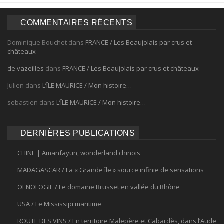
COMMENTAIRES RÉCENTS
Dominique Bouchet
dans
FRANCE / Les Beaujolais par crus et
châteaux
de vazeilles
dans
FRANCE / Les Beaujolais par crus et châteaux
Julien
dans
L’ÎLE MAURICE / Mon histoire…
sebastien
dans
L’ÎLE MAURICE / Mon histoire…
DERNIÈRES PUBLICATIONS
CHINE | Amanfayun, wonderland chinois
MADAGASCAR / La « Grande île » source infinie de sensations
OENOLOGIE / Le domaine Brusset en vallée du Rhône
USA / Le Mississipi maritime
ROUTE DES VINS / En territoire Malepère et Cabardès, dans l’Aude