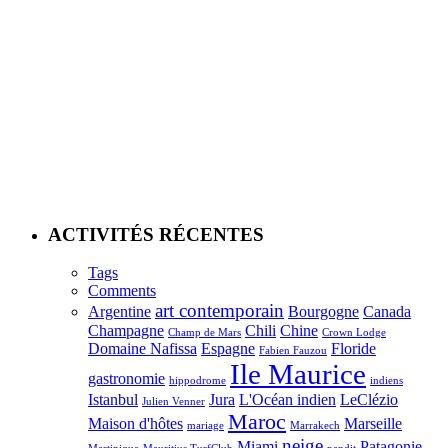
ACTIVITÉS RÉCENTES
Tags
Comments
art contemporain
Argentine
Bourgogne
Canada
Champagne
Chili
Chine
Champ de Mars
Crown Lodge
Domaine Nafissa
Espagne
Floride
Fabien Fauzou
Ile Maurice
gastronomie
hippodrome
indiens
Istanbul
Jura
L'Océan indien
LeClézio
Julien Venner
Maroc
Maison d'hôtes
Marseille
mariage
Marrakech
neige
Miami
Patagonie