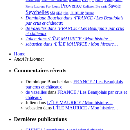
Martinique
Mauritius TurfClub
pandit
Provence
Savoie
Pierre Laurent
Port Louis
Radisson Blu
saris
Seychelles
ski
spa
Turquie
tika
Vienne
Dominique Bouchet dans :
FRANCE / Les Beaujolais
par crus et châteaux
de vazeilles dans :
FRANCE / Les Beaujolais par crus
et châteaux
Julien dans :
L’ÎLE MAURICE / Mon histoire…
sebastien dans :
L’ÎLE MAURICE / Mon histoire…
Home
AnaA?s Lionnet
Commentaires récents
Dominique Bouchet
dans
FRANCE / Les Beaujolais
par crus et châteaux
de vazeilles
dans
FRANCE / Les Beaujolais par crus et
châteaux
Julien
dans
L’ÎLE MAURICE / Mon histoire…
sebastien
dans
L’ÎLE MAURICE / Mon histoire…
Dernières publications