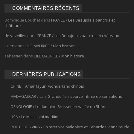
COMMENTAIRES RÉCENTS
Dominique Bouchet
dans
FRANCE / Les Beaujolais par crus et
châteaux
de vazeilles
dans
FRANCE / Les Beaujolais par crus et châteaux
Julien
dans
L’ÎLE MAURICE / Mon histoire…
sebastien
dans
L’ÎLE MAURICE / Mon histoire…
DERNIÈRES PUBLICATIONS
CHINE | Amanfayun, wonderland chinois
MADAGASCAR / La « Grande île » source infinie de sensations
OENOLOGIE / Le domaine Brusset en vallée du Rhône
USA / Le Mississipi maritime
ROUTE DES VINS / En territoire Malepère et Cabardès, dans l’Aude