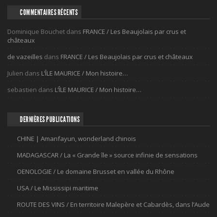
COMMENTAIRES RÉCENTS
Dominique Bouchet
dans
FRANCE / Les Beaujolais par crus et
châteaux
de vazeilles
dans
FRANCE / Les Beaujolais par crus et châteaux
Julien
dans
L’ÎLE MAURICE / Mon histoire…
sebastien
dans
L’ÎLE MAURICE / Mon histoire…
DERNIÈRES PUBLICATIONS
CHINE | Amanfayun, wonderland chinois
MADAGASCAR / La « Grande île » source infinie de sensations
OENOLOGIE / Le domaine Brusset en vallée du Rhône
USA / Le Mississipi maritime
ROUTE DES VINS / En territoire Malepère et Cabardès, dans l’Aude