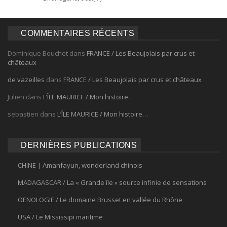
COMMENTAIRES RÉCENTS
Dominique Bouchet
dans
FRANCE / Les Beaujolais par crus et
châteaux
de vazeilles
dans
FRANCE / Les Beaujolais par crus et châteaux
Julien
dans
L’ÎLE MAURICE / Mon histoire…
sebastien
dans
L’ÎLE MAURICE / Mon histoire…
DERNIÈRES PUBLICATIONS
CHINE | Amanfayun, wonderland chinois
MADAGASCAR / La « Grande île » source infinie de sensations
OENOLOGIE / Le domaine Brusset en vallée du Rhône
USA / Le Mississipi maritime