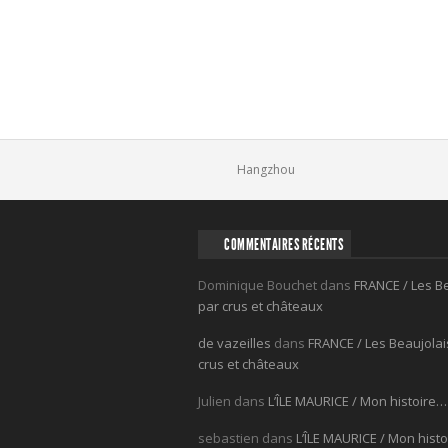
Comments
Hangzhou
COMMENTAIRES RÉCENTS
Dominique Bouchet
dans
FRANCE / Les B
par crus et châteaux
de vazeilles
dans
FRANCE / Les Beaujolai
crus et châteaux
Julien
dans
L’ÎLE MAURICE / Mon histoire…
sebastien
dans
L’ÎLE MAURICE / Mon hist