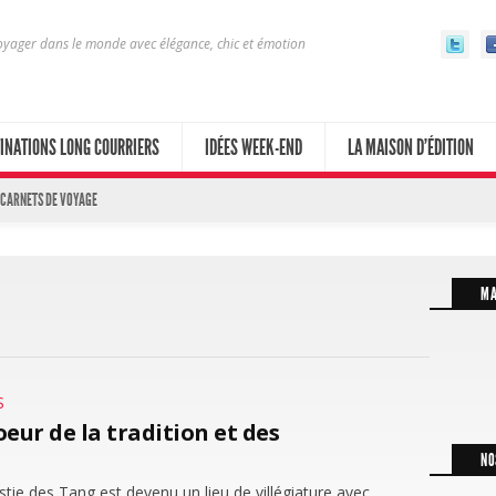
yager dans le monde avec élégance, chic et émotion
INATIONS LONG COURRIERS
IDÉES WEEK-END
LA MAISON D’ÉDITION
 CARNETS DE VOYAGE
MA
S
eur de la tradition et des
NO
tie des Tang est devenu un lieu de villégiature avec