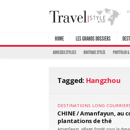
Vo
HOME
LES GRANDS DOSSIERS
DEST
ADRESSES STYLEES
BOUTIQUE STYLÉE
PORTFOLIO &
Tagged:
Hangzhou
DESTINATIONS LONG COURRIER
CHINE / Amanfayun, au co
plantations de thé
Amanfayun, village fondé sous la dynas