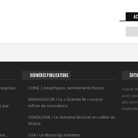
AC
DERNIÈRES PUBLICATIONS
ÉDITI
eaujolais
CHINE | Amanfayun, wonderland chinois
Travel S
avec ses 
MADAGASCAR / La « Grande île » source
des envi
s par
infinie de sensations
réalisat
OENOLOGIE / Le domaine Brusset en vallée du
Rhône
oire…
USA / Le Mississipi maritime