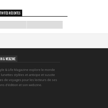
TIVITÉS RÉCENTES
ON & WEBZINE
tyle & Life Magazine explore le monde
lunettes stylées et anticipe et suscite
es de voyages pour les lecteurs de ses
ions d'édition et son webzine.