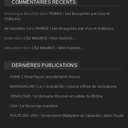
COMMENTAIRES RÉCENTS
Dominique Bouchet
dans
FRANCE / Les Beaujolais par crus et
châteaux
de vazeilles
dans
FRANCE / Les Beaujolais par crus et châteaux
Julien
dans
L’ÎLE MAURICE / Mon histoire…
sebastien
dans
L’ÎLE MAURICE / Mon histoire…
DERNIÈRES PUBLICATIONS
CHINE | Amanfayun, wonderland chinois
MADAGASCAR / La « Grande île » source infinie de sensations
OENOLOGIE / Le domaine Brusset en vallée du Rhône
USA / Le Mississipi maritime
ROUTE DES VINS / En territoire Malepère et Cabardès, dans l’Aude