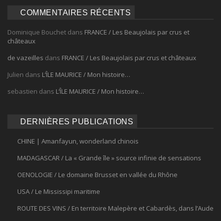
COMMENTAIRES RÉCENTS
Dominique Bouchet
dans
FRANCE / Les Beaujolais par crus et
châteaux
de vazeilles
dans
FRANCE / Les Beaujolais par crus et châteaux
Julien
dans
L’ÎLE MAURICE / Mon histoire…
sebastien
dans
L’ÎLE MAURICE / Mon histoire…
DERNIÈRES PUBLICATIONS
CHINE | Amanfayun, wonderland chinois
MADAGASCAR / La « Grande île » source infinie de sensations
OENOLOGIE / Le domaine Brusset en vallée du Rhône
USA / Le Mississipi maritime
ROUTE DES VINS / En territoire Malepère et Cabardès, dans l’Aude