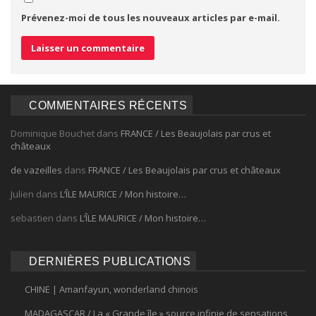
Prévenez-moi de tous les nouveaux articles par e-mail.
COMMENTAIRES RÉCENTS
Dominique Bouchet
dans
FRANCE / Les Beaujolais par crus et
châteaux
de vazeilles
dans
FRANCE / Les Beaujolais par crus et châteaux
Julien
dans
L’ÎLE MAURICE / Mon histoire…
sebastien
dans
L’ÎLE MAURICE / Mon histoire…
DERNIÈRES PUBLICATIONS
CHINE | Amanfayun, wonderland chinois
MADAGASCAR / La « Grande île » source infinie de sensations