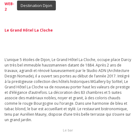
Destination Dijon
Le Grand Hôtel La Cloche
L’unique 5 étoiles de Dijon, Le Grand Hôtel La Cloche, occupe place Darcy
un très bel immeuble haussmannien datant de 1884. Après 2 ans de
travaux, agrandi et rénové luxueusement par le Studio ADN (Architecture
Design Nomade), il a ouvert ses portes au début de l’année 2017. Intégré
à la prestigieuse collection des hôtels historiques MGallery by Sofitel, Le
Grand Hôtel La Cloche va de nouveau porter haut les valeurs de prestige
et d’élégance d’autrefois. La décoration des 83 chambres et 5 suites
associe des matériaux nobles, noyer et granit, à des coloris chauds
comme le rouge Bourgogne ou l’orange. Dans une harmonie de bleu et
tabac blond, le bar est accueillant et stylé. Le restaurant bistronomique,
tenu par Aurélien Mauny, dispose d’une très belle terrasse qui s’ouvre sur
un grand jardin.
Le bar