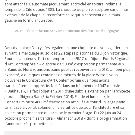
sont attachés. L’automate Jacquemart, accroché en toiture, rythme le
temps de la Cité depuis 1383. La chouette de pierre, sculptée sur un mur
extérieur de la chapelle, réconforte ceux qui la caressent de la main
gauche en formulant un vœu.
Au musée des Beaux Arts, les tombeaux des Ducs de Bourgogne.
Depuis la place Darcy, c’est également une chouette qui vous guidera en
suivant le marquage au sol des 22 étapes piétonnes du Dijon historique.
Pour les amateurs d’art contemporain, le FRAC de Dijon – Fonds Régional
d’Art Contemporain – dispose de 500m² d’exposition permanente aux
« Bains du Nord », anciens bains publics reconvertis en 2013. Un peu plus
excentré, à quelques centaines de mètres de la place Wilson, vous
trouverez le Consortium d’Art Contemporain que nous avons
particulièrement apprécié. Niché dans un bâtiment de 1947 de style
« Bauhaus », il a fait l’objet en 2011 d’une subtile extension par l’architecte
japonais Shigeru Ban (Prix Pritzker 2014). Fluide et lumineux, le
Consortium offre 4000m² d’exposition articulés autour d’un large patio.
Un musée à voir absolument, ne serait-ce que pour l’architecture et sa
collection permanente qui occupe le premier étage. Du 22 juin au 24
octobre prochain se tiendra « Almanach 2018 » dont la programmation
s’annonce très prometteuse.