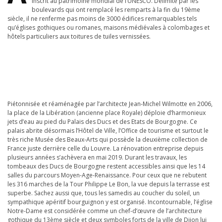
inscrit au patrimoine mondial de l’UNESCO. Délimité par les
boulevards qui ont remplacé les remparts à la fin du 19ème
siècle, il ne renferme pas moins de 3000 édifices remarquables tels
qu’églises gothiques ou romanes, maisons médiévales à colombages et
hôtels particuliers aux toitures de tuiles vernissées.
Piétonnisée et réaménagée par l’architecte Jean-Michel Wilmotte en 2006,
la place de la Libération (ancienne place Royale) déploie d’harmonieux
jets d’eau au pied du Palais des Ducs et des Etats de Bourgogne. Ce
palais abrite désormais l’Hôtel de Ville, l’Office de tourisme et surtout le
très riche Musée des Beaux-Arts qui possède la deuxième collection de
France juste derrière celle du Louvre. La rénovation entreprise depuis
plusieurs années s’achèvera en mai 2019. Durant les travaux, les
tombeaux des Ducs de Bourgogne restent accessibles ainsi que les 14
salles du parcours Moyen-Age-Renaissance. Pour ceux que ne rebutent
les 316 marches de la Tour Philippe Le Bon, la vue depuis la terrasse est
superbe. Sachez aussi que, tous les samedis au coucher du soleil, un
sympathique apéritif bourguignon y est organisé. Incontournable, l’église
Notre-Dame est considérée comme un chef-d’œuvre de l’architecture
gothique du 13ème siècle et deux symboles forts de la ville de Dijon lui