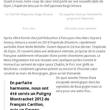
Quant à nous, notre coup de cœur s’est porté sur une nouvelle table de
Dijon, L’Aspérule tenu par le chef japonais Keigo kimura.
Le Chef de l’Asperule, Keigo Kimura.
Un superbe Gevrey-Chambertin
proposé à l’Asperule.
Porc noir.
Chocolat coeur caramel.
Après s’être formé chez Joël Robuchon à Paris puis chez Marc Veyrat à
Annecy, Kimura a ouvert en 2014 l’Aspérule d’Auxerre, rapidement
auréolée d’une étoile Michelin. Ouvert depuis le 24 mai dernier, l’Aspérule
de Dijon, 25 couverts dans une ambiance intimiste, propose de la cuisine
française subtilement rehaussée d’une pointe d’exotisme japonais. Le
Menu Dégustation est une réussite avec quelques perles comme le
Homard au sarment de vigne sauce Chablis, le Porc noir grillé au
Binchotan, condiment agrumes-piment ou encore le Chocolat cœur
caramel au marc de Bourgogne, glace au lait d’amande.
De quoi susciter l’envie d’une
En parfaite
escapade œnologique dans les
vignobles de Bourgogne mais ce
harmonie, nous ont
sera pour une autre fois…
été servis un Puligny
Montrachet 2012 de
François Carillon,
puis un Gevrey-