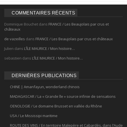
COMMENTAIRES RÉCENTS
Dominique Bouchet
dans
FRANCE / Les Beaujolais par crus et
châteaux
de vazeilles
dans
FRANCE / Les Beaujolais par crus et châteaux
Julien
dans
L’ÎLE MAURICE / Mon histoire…
sebastien
dans
L’ÎLE MAURICE / Mon histoire…
DERNIÈRES PUBLICATIONS
CHINE | Amanfayun, wonderland chinois
MADAGASCAR / La « Grande île » source infinie de sensations
OENOLOGIE / Le domaine Brusset en vallée du Rhône
USA / Le Mississipi maritime
ROUTE DES VINS / En territoire Malepère et Cabardès, dans l’Aude