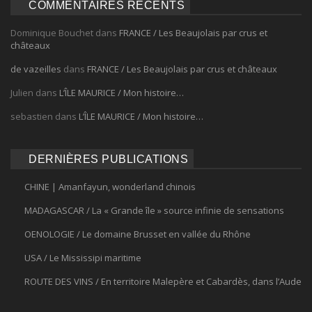
COMMENTAIRES RÉCENTS
Dominique Bouchet
dans
FRANCE / Les Beaujolais par crus et
châteaux
de vazeilles
dans
FRANCE / Les Beaujolais par crus et châteaux
Julien
dans
L’ÎLE MAURICE / Mon histoire…
sebastien
dans
L’ÎLE MAURICE / Mon histoire…
DERNIÈRES PUBLICATIONS
CHINE | Amanfayun, wonderland chinois
MADAGASCAR / La « Grande île » source infinie de sensations
OENOLOGIE / Le domaine Brusset en vallée du Rhône
USA / Le Mississipi maritime
ROUTE DES VINS / En territoire Malepère et Cabardès, dans l’Aude