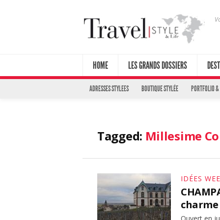
Vo
HOME
LES GRANDS DOSSIERS
DEST
ADRESSES STYLEES
BOUTIQUE STYLÉE
PORTFOLIO &
Tagged:
Millesime Co
IDÉES WE
CHAMPAG
charme 
Ouvert en ju