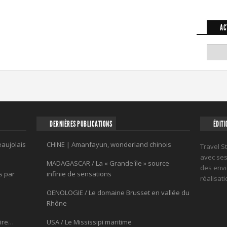
AC
DERNIÈRES PUBLICATIONS
ÉDITI
eaujolais
CHINE | Amanfayun, wonderland chinois
Travel S
avec ses 
MADAGASCAR / La « Grande île » source
des envi
s par
infinie de sensations
réalisat
OENOLOGIE / Le domaine Brusset en vallée du
Rhône
oire…
USA / Le Mississipi maritime