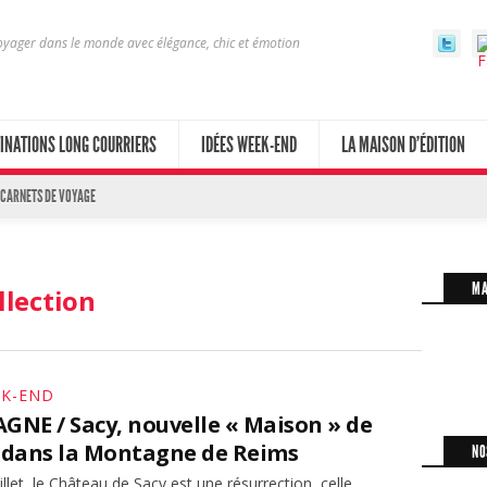
yager dans le monde avec élégance, chic et émotion
INATIONS LONG COURRIERS
IDÉES WEEK-END
LA MAISON D’ÉDITION
 CARNETS DE VOYAGE
MA
llection
EK-END
NE / Sacy, nouvelle « Maison » de
dans la Montagne de Reims
NO
illet, le Château de Sacy est une résurrection, celle