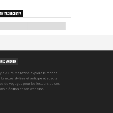
TIVITÉS RÉCENTES
ON & WEBZINE
tyle & Life Magazine explore le monde
lunettes stylées et anticipe et suscite
es de voyages pour les lecteurs de ses
ions d'édition et son webzine.