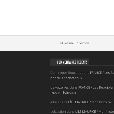
Comments
Millesime Collection
COMMENTAIRES RÉCENTS
Dominique Bouchet
dans
FRANCE / Les B
par crus et châteaux
de vazeilles
dans
FRANCE / Les Beaujolai
crus et châteaux
Julien
dans
L’ÎLE MAURICE / Mon histoire…
sebastien
dans
L’ÎLE MAURICE / Mon hist