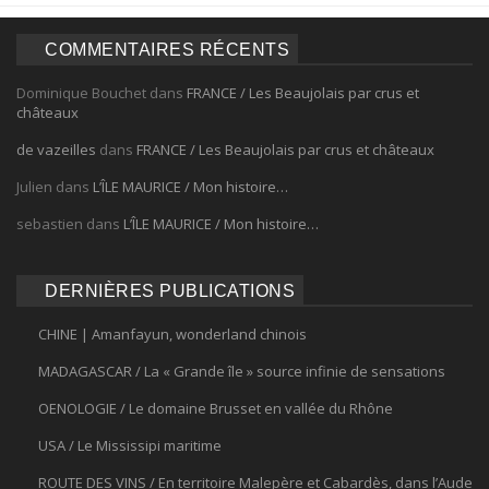
COMMENTAIRES RÉCENTS
Dominique Bouchet
dans
FRANCE / Les Beaujolais par crus et
châteaux
de vazeilles
dans
FRANCE / Les Beaujolais par crus et châteaux
Julien
dans
L’ÎLE MAURICE / Mon histoire…
sebastien
dans
L’ÎLE MAURICE / Mon histoire…
DERNIÈRES PUBLICATIONS
CHINE | Amanfayun, wonderland chinois
MADAGASCAR / La « Grande île » source infinie de sensations
OENOLOGIE / Le domaine Brusset en vallée du Rhône
USA / Le Mississipi maritime
ROUTE DES VINS / En territoire Malepère et Cabardès, dans l’Aude