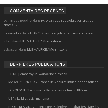
COMMENTAIRES RÉCENTS
Dominique Bouchet
dans
FRANCE / Les Beaujolais par crus et
châteaux
de vazeilles
dans
FRANCE / Les Beaujolais par crus et châteaux
Julien
dans
L’ÎLE MAURICE / Mon histoire…
sebastien
dans
L’ÎLE MAURICE / Mon histoire…
DERNIÈRES PUBLICATIONS
CHINE | Amanfayun, wonderland chinois
MADAGASCAR / La « Grande île » source infinie de sensations
OENOLOGIE / Le domaine Brusset en vallée du Rhône
USA / Le Mississipi maritime
ROUTE DES VINS / En territoire Malepère et Cabardès, dans l’Aude